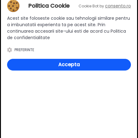
Politica Cookie
Adaugă un review
consento.ro
Cookie Bot by
Acest site foloseste cookie sau tehnologii similare pentru
a imbunatatii experienta ta pe acest site. Prin
Ratingul general al produsului
continuarea accesarii site-ului esti de acord cu Politica
de confidentialitate
PREFERINTE
0
(0 review-uri)
Accepta
Întrebări și răspunsuri
Ai o nelămurire?
Pune o întrebare despre produs.
Adaugă întrebarea