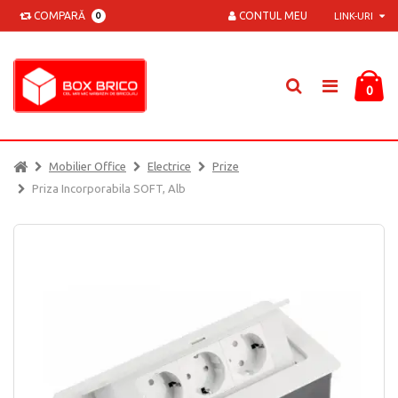
COMPARĂ
CONTUL MEU
0
LINK-URI
0
Mobilier Office
Electrice
Prize
Priza Incorporabila SOFT, Alb