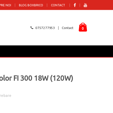
PRE NOI
BLOG BOXBRICO
CONTACT
0757277953
Contact
0
olor FI 300 18W (120W)
rebare