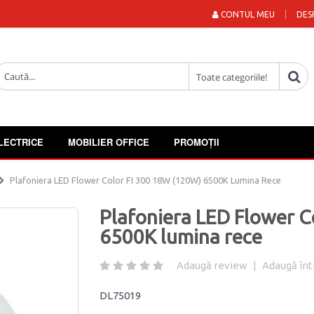
CONTUL MEU
DES
LECTRICE
MOBILIER OFFICE
PROMOȚII
Plafoniera LED Flower Color FI 300 18W (120W) 6500K Lumina Rece
Plafoniera LED Flower C
6500K lumina rece
Adaugă review
|
Adaugă înt
DL75019