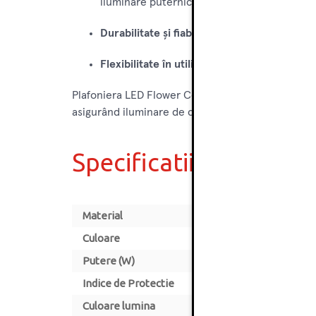
iluminare puternică.
Durabilitate și fiabilitate
: Construcția solid
Flexibilitate în utilizare
: Potrivită pentru di
Plafoniera LED Flower Color FI 300 18W (120W) 65
asigurând iluminare de calitate și confort în oric
Specificatii
Material
Culoare
Putere (W)
Indice de Protectie
Culoare lumina