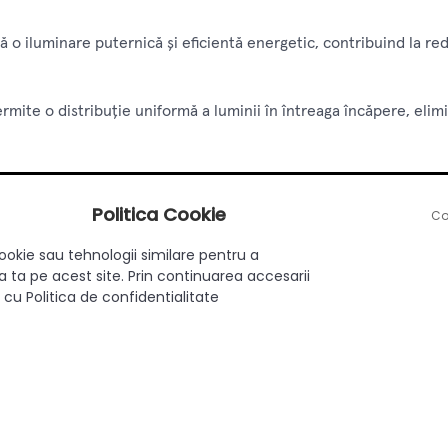
ă o iluminare puternică și eficientă energetic, contribuind la r
ermite o distribuție uniformă a luminii în întreaga încăpere, el
calitate conferă plafonierei o durată de viață îndelungată, necesi
Politica Cookie
Co
ă cu ușurință pe tavan, fiind potrivită pentru o varietate de încăp
ookie sau tehnologii similare pentru a
 ta pe acest site. Prin continuarea accesarii
 cu Politica de confidentialitate
pact al plafonierei se integrează perfect în orice decor interior
ergie al plafonierei LED Flower Color FI 300 ajută la reducerea 
500K oferă o lumină rece, clară și energizantă, ideală pentru act