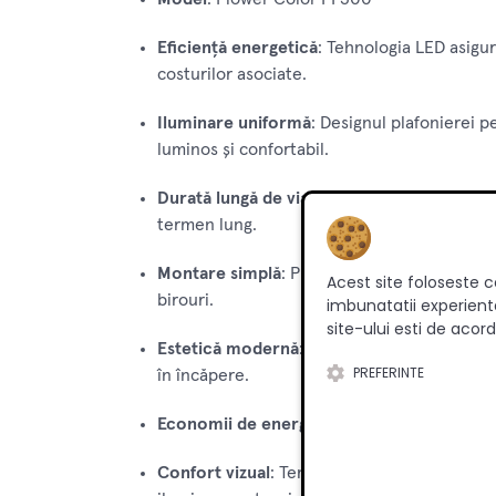
Eficiență energetică
: Tehnologia LED asigur
costurilor asociate.
Iluminare uniformă
: Designul plafonierei p
luminos și confortabil.
Durată lungă de viață
: LED-urile de înaltă 
termen lung.
Montare simplă
: Plafoniera poate fi montat
Acest site foloseste c
birouri.
imbunatatii experienta
site-ului esti de acord
Estetică modernă
: Designul elegant și com
PREFERINTE
în încăpere.
Economii de energie
: Consumul redus de en
Confort vizual
: Temperatura de culoare de 6