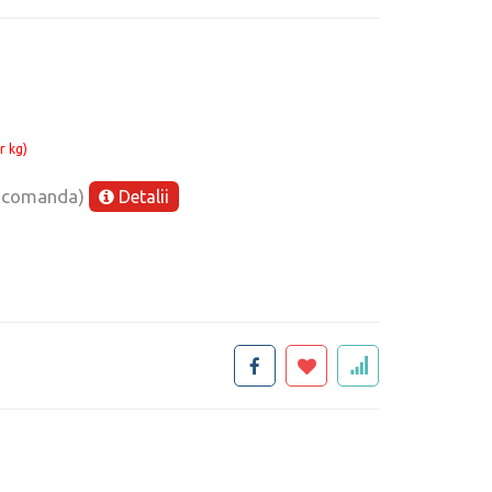
r kg)
e comanda)
Detalii