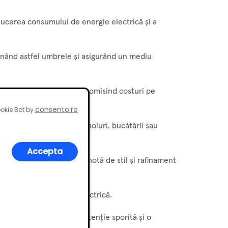
educerea consumului de energie electrică și a
iminând astfel umbrele și asigurând un mediu
tând înlocuiri rare și economisind costuri pe
consento.ro
okie Bot by
eri, inclusiv dormitoare, holuri, bucătării sau
Accepta
 contemporan, aducând o notă de stil și rafinament
facturilor de energie electrică.
ivități care necesită o atenție sporită și o