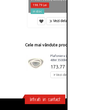
198.79 Lei
530.2
in stoc
in st
Vezi detalii
Cele mai vândute produse din această catego
Plafoniera Led Bestla
48W 3500lm
3000k/4000k/6500k
173.77 Lei
Vezi detalii
Intrati in contact