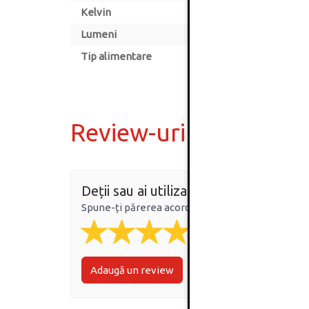
Kelvin
Lumeni
Tip alimentare
Review-uri
Deții sau ai utilizat produsul?
Spune-ți părerea acordând o nota produsului
Adaugă un review