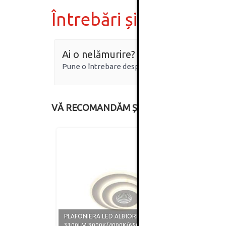
Întrebări și răspunsur
Ai o nelămurire?
Pune o întrebare despre produs.
VĂ RECOMANDĂM ȘI
PLAFO
PLAFONIERA LED ALBIORIX 45W
5000L
3100LM 3000K/4000K/6500K
TELE