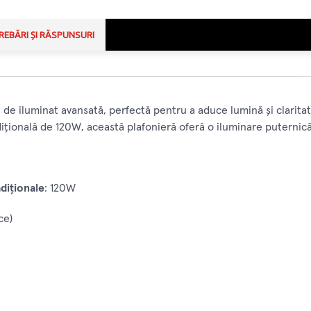
REBĂRI ȘI RĂSPUNSURI
de iluminat avansată, perfectă pentru a aduce lumină și claritat
ițională de 120W, această plafonieră oferă o iluminare puternică
adiționale
: 120W
ce)