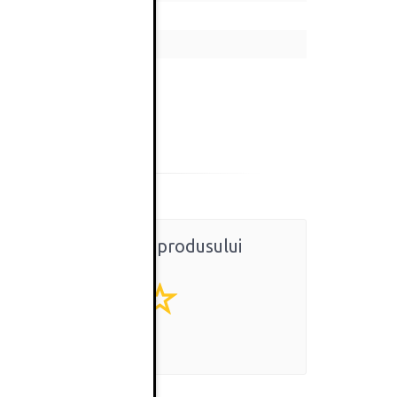
Ratingul general al produsului
0
(0 review-uri)