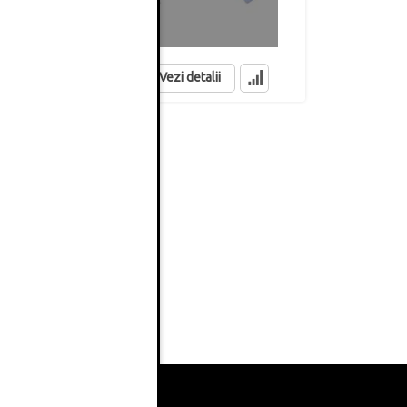
522.84 Lei
507.28 Lei
in stoc
in stoc
Vezi detalii