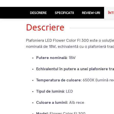
DESCRIERE
SPECIFICATII
REVIEW-URI
ÎNT
Descriere
Plafoniera LED Flower Color FI 300 este o soluție 
nominală de 18W, echivalentă cu o plafonieră trad
Putere nominală
: 18W
Echivalentul în putere a unei plafoniere tr
Temperatura de culoare
: 6500K (lumină re
Tipul de lumină
: LED
Culoare a luminii
: Alb rece
Model
: Flower Color FI 300