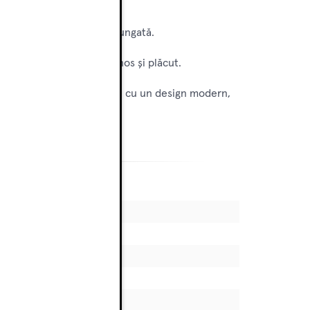
obleme pe o perioadă îndelungată.
entru a crea un mediu luminos și plăcut.
produs eficient, fiabil și cu un design modern,