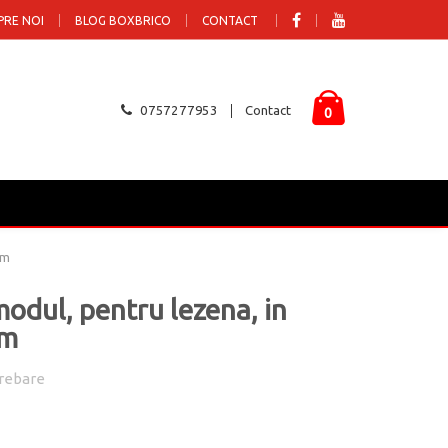
PRE NOI
BLOG BOXBRICO
CONTACT
0757277953
Contact
0
um
odul, pentru lezena, in
um
rebare