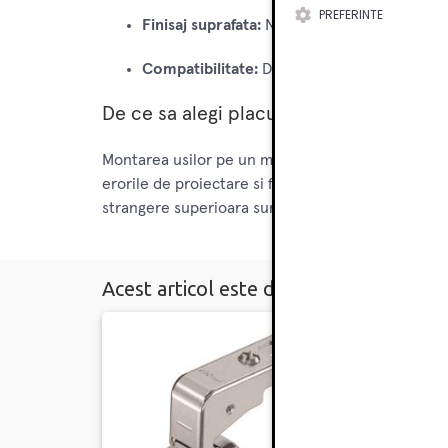
PREFERINTE
Finisaj suprafata:
Nichelat
Compatibilitate:
Destinata exclusiv balama
De ce sa alegi placuta pentru lezena B
Montarea usilor pe un montant retras sau pe o le
erorile de proiectare si functionare, asigurand o 
strangere superioara suruburilor de PAL clasice, 
Acest articol este disponibil în următo
-10%