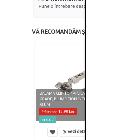
Pune o întrebare despre produs.
VĂ RECOMANDĂM ȘI
BALAMA CLIP-TOP APLICATA, 110
BALAM
GRADE, BLUMOTION INTEGRAT,
110 G
BLUM
BLUM
14.50 Lei
13.90 Lei
15.50
in stoc
in st
Vezi detalii