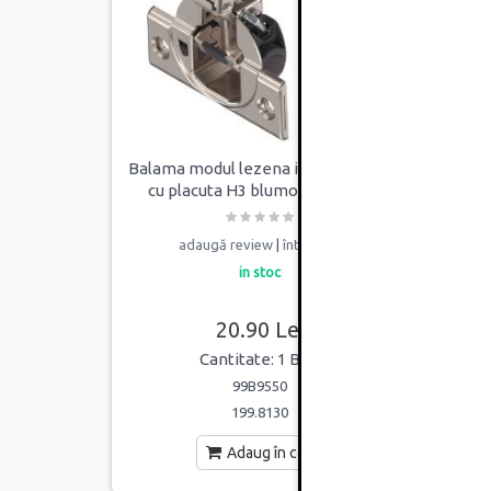
Balama modul lezena incadrata 95°
Balam
cu placuta H3 blumotion Blum
adaugă review
|
întrebare
in stoc
20.90 Lei
Cantitate: 1 BUC
99B9550
199.8130
Adaug în coș