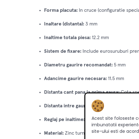
Forma placuta:
In cruce (configuratie speci
Inaltare (distanta):
3 mm
Inaltime totala piesa:
12.2 mm
Sistem de fixare:
Include eurosuruburi pre
Diametru gaurire recomandat:
5 mm
Adancime gaurire necesara:
11.5 mm
Distanta cant pana la prima gaura:
Cota spe
Distanta intre gaurile de fixare:
Standard 
Acest site foloseste c
Reglaj pe inaltime:
Permis de gaura alungit
imbunatatii experienta
site-ului esti de acord
Material:
Zinc turnat sub presiune / Otel