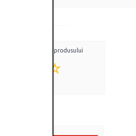
Ratingul general al produsului
0
(0 review-uri)