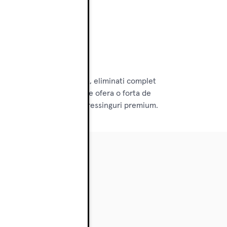
ta placuta originala Blum, eliminati complet
lui. Eurosuruburile incluse ofera o forta de
mobilier de bucatarie si dressinguri premium.