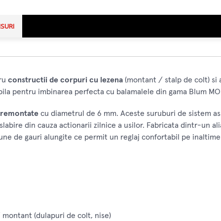
NSURI
tru
constructii de corpuri cu lezena
(montant / stalp de colt) si 
ila pentru imbinarea perfecta cu balamalele din gama Blum MO
premontate
cu diametrul de 6 mm. Aceste suruburi de sistem asigu
abire din cauza actionarii zilnice a usilor. Fabricata dintr-un ali
pune de gauri alungite ce permit un reglaj confortabil pe inalti
montant (dulapuri de colt, nise)