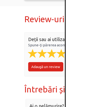
Review-uri
Deții sau ai utilizat produsul?
Spune-ți părerea acordând o nota produsului
Adaugă un review
Întrebări și răspunsur
Ai o nelămurire?