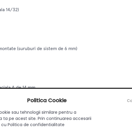
ala 14/32)
montate (suruburi de sistem de 6 mm)
ciala A de 14 mm
Politica Cookie
Co
32 mm
ookie sau tehnologii similare pentru a
a (+/- 2 mm pana la +/- 3 mm)
 ta pe acest site. Prin continuarea accesarii
 cu Politica de confidentialitate