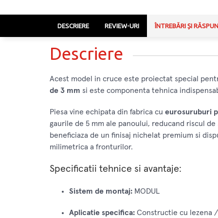
DESCRIERE
REVIEW-URI
ÎNTREBĂRI ȘI RĂSPU
Descriere
Acest model in cruce este proiectat special pen
de 3 mm
si este componenta tehnica indispensab
Piesa vine echipata din fabrica cu
eurosuruburi 
gaurile de 5 mm ale panoului, reducand riscul de sl
beneficiaza de un finisaj nichelat premium si dis
milimetrica a fronturilor.
Specificatii tehnice si avantaje:
Sistem de montaj:
MODUL
Aplicatie specifica:
Constructie cu lezena / 