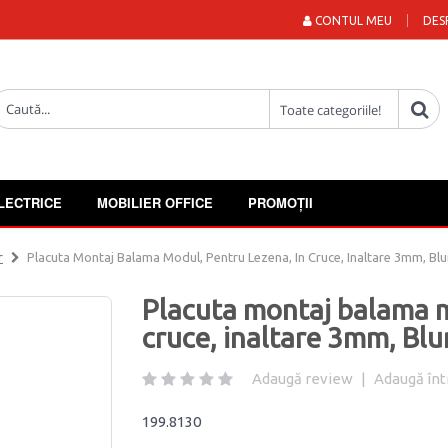
CONTUL MEU
DES
LECTRICE
MOBILIER OFFICE
PROMOȚII
r
Placuta Montaj Balama Modul, Pentru Lezena, In Cruce, Inaltare 3mm, Bl
Placuta montaj balama m
cruce, inaltare 3mm, Bl
Adaugă review
|
Adaugă înt
199.8130