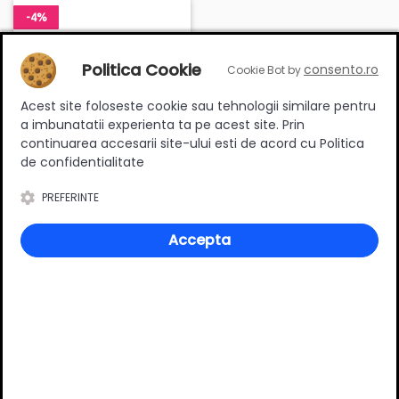
-4%
Politica Cookie
consento.ro
Cookie Bot by
Acest site foloseste cookie sau tehnologii similare pentru
a imbunatatii experienta ta pe acest site. Prin
continuarea accesarii site-ului esti de acord cu Politica
de confidentialitate
Balama clip-top aplicata,
PREFERINTE
110 grade, blumotion
integrat, placuta dreapta,
Accepta
neagra, Blum
adaugă review
|
întrebare
in stoc
17.50 Lei
16.78 Lei
Cantitate: 1 BUC
Coduri pentru Balama clip-top
aplicata, 110 grade, blumotion