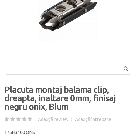
Placuta montaj balama clip,
dreapta, inaltare 0mm, finisaj
negru onix, Blum
Adaugă review
|
Adaugă întrebare
175H3100 ONS