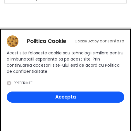
Review-uri
Politica Cookie
consento.ro
Cookie Bot by
Acest site foloseste cookie sau tehnologii similare pentru
a imbunatatii experienta ta pe acest site. Prin
Deții sau ai utilizat produsul?
continuarea accesarii site-ului esti de acord cu Politica
Spune-ți părerea acordând o nota produsului
de confidentialitate
PREFERINTE
Adaugă un review
Accepta
Ratingul general al produsului