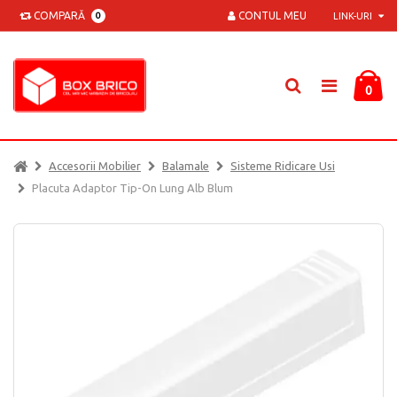
COMPARĂ
CONTUL MEU
0
LINK-URI
0
Accesorii Mobilier
Balamale
Sisteme Ridicare Usi
Placuta Adaptor Tip-On Lung Alb Blum