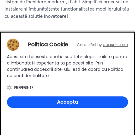
sistem de închidere modern și fiabil. Simplifică procesul de
instalare și îmbunătățește funcționalitatea mobilierului tău
cu această soluție inovatoare!
Review-uri
Politica Cookie
consento.ro
Cookie Bot by
Acest site foloseste cookie sau tehnologii similare pentru
a imbunatatii experienta ta pe acest site. Prin
Deții sau ai utilizat produsul?
continuarea accesarii site-ului esti de acord cu Politica
Spune-ți părerea acordând o nota produsului
de confidentialitate
PREFERINTE
Accepta
Adaugă un review
Ratingul general al produsului