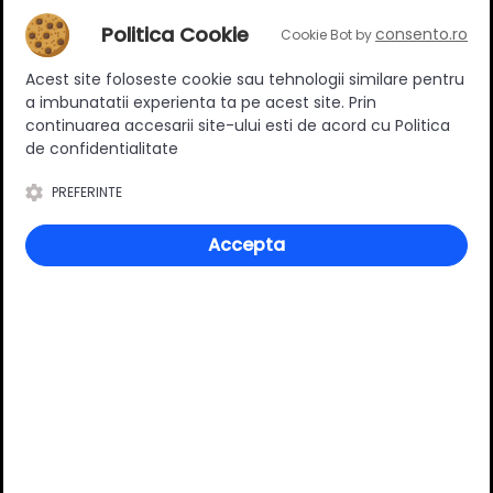
Politica Cookie
consento.ro
Cookie Bot by
Adaugă un review
Acest site foloseste cookie sau tehnologii similare pentru
a imbunatatii experienta ta pe acest site. Prin
continuarea accesarii site-ului esti de acord cu Politica
Ratingul general al produsului
de confidentialitate
PREFERINTE
Accepta
0
(0 review-uri)
Întrebări și răspunsuri
Ai o nelămurire?
Pune o întrebare despre produs.