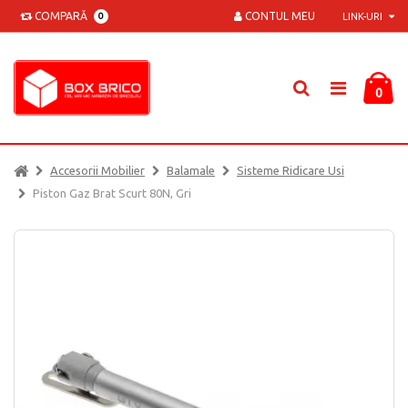
COMPARĂ
CONTUL MEU
0
LINK-URI
0
Accesorii Mobilier
Balamale
Sisteme Ridicare Usi
Piston Gaz Brat Scurt 80N, Gri