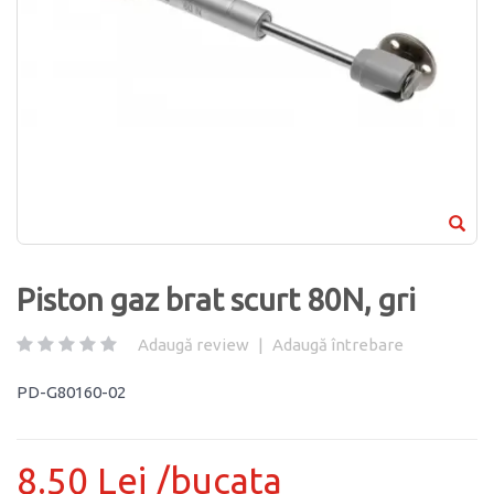
Piston gaz brat scurt 80N, gri
Adaugă review
|
Adaugă întrebare
PD-G80160-02
8.50 Lei /bucata