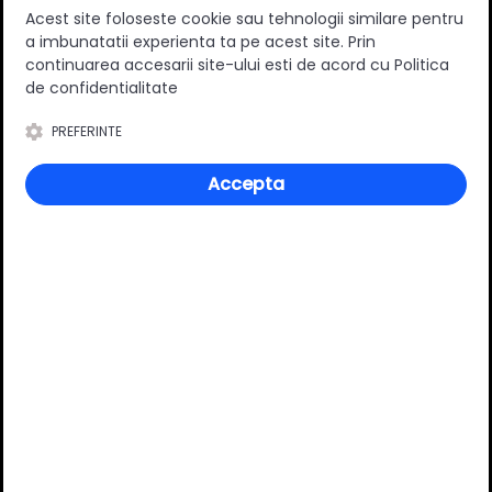
Acest site foloseste cookie sau tehnologii similare pentru
a imbunatatii experienta ta pe acest site. Prin
continuarea accesarii site-ului esti de acord cu Politica
de confidentialitate
0
(0 review-uri)
PREFERINTE
Accepta
Întrebări și răspunsuri
Ai o nelămurire?
Pune o întrebare despre produs.
Adaugă întrebarea
VĂ RECOMANDĂM ȘI