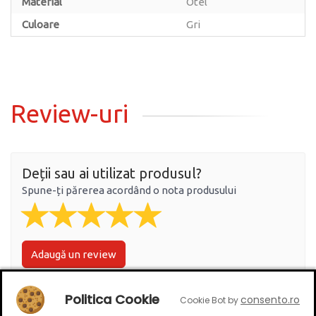
Material
Otel
Culoare
Gri
Review-uri
Deții sau ai utilizat produsul?
Spune-ți părerea acordând o nota produsului
Adaugă un review
Politica Cookie
consento.ro
Cookie Bot by
Ratingul general al produsului