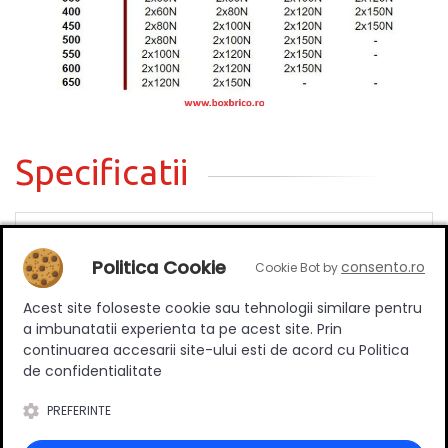
Specificatii
Tip
Sustinere
Politica Cookie
consento.ro
Cookie Bot by
Material
Metal/cauciuc
Acest site foloseste cookie sau tehnologii similare pentru
Culoare
Gri
a imbunatatii experienta ta pe acest site. Prin
continuarea accesarii site-ului esti de acord cu Politica
de confidentialitate
PREFERINTE
Review-uri