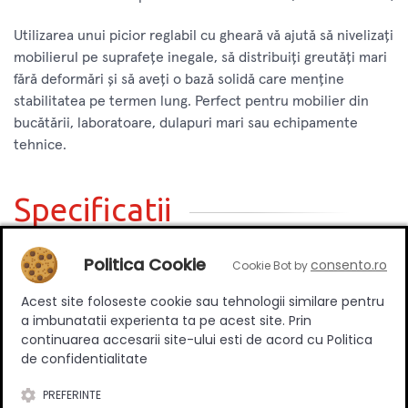
Utilizarea unui picior reglabil cu gheară vă ajută să nivelizați
mobilierul pe suprafețe inegale, să distribuiți greutăți mari
fără deformări și să aveți o bază solidă care menține
stabilitatea pe termen lung. Perfect pentru mobilier din
bucătării, laboratoare, dulapuri mari sau echipamente
tehnice.
Specificatii
Politica Cookie
consento.ro
Cookie Bot by
Ajustabil
Da
Acest site foloseste cookie sau tehnologii similare pentru
Material
Metal
a imbunatatii experienta ta pe acest site. Prin
Culoare
Argintiu
continuarea accesarii site-ului esti de acord cu Politica
de confidentialitate
PREFERINTE