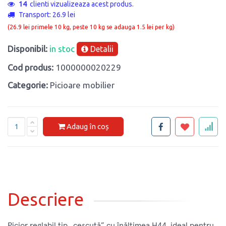
3
clienti vizualizeaza acest produs.
Transport: 26.9 lei
(26.9 lei primele 10 kg, peste 10 kg se adauga 1.5 lei per kg)
Disponibil:
in stoc
Detalii
Cod produs:
1000000020229
Categorie:
Picioare mobilier
Adaug în coș
Descriere
Picior reglabil tip „ceșcuță” cu înălțimea H44, ideal pentru