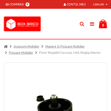
COMPARĂ
CONTUL MEU
0
LINK-URI
0
Accesorii Mobilier
Manere Si Picioare Mobilier
Picioare Mobilier
Picior Reglabil Cescuta, H44, Reglaj Interior