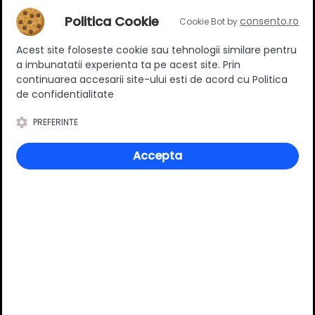
Picior reglabil cescuta,
H44, reglaj interior, set 4
Politica Cookie
consento.ro
Cookie Bot by
bucati
5.50 RON
Acest site foloseste cookie sau tehnologii similare pentru
a imbunatatii experienta ta pe acest site. Prin
Adauga in cos
continuarea accesarii site-ului esti de acord cu Politica
de confidentialitate
PREFERINTE
Specificatii
Accepta
Inaltime
44 mm
Ajustabil
Da
Material
Plastic
Culoare
Negru