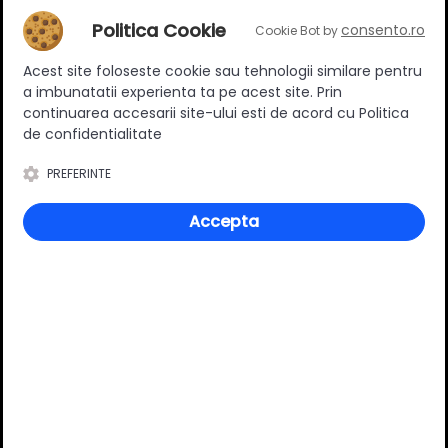
Picior reglabil cescuta,
H27, reglaj interior, set 4
Politica Cookie
consento.ro
Cookie Bot by
bucati
6.00 RON
Acest site foloseste cookie sau tehnologii similare pentru
a imbunatatii experienta ta pe acest site. Prin
Adauga in cos
continuarea accesarii site-ului esti de acord cu Politica
de confidentialitate
PREFERINTE
Specificatii
Accepta
Inaltime
27 mm
Ajustabil
Da
Material
Plastic
Culoare
Negru