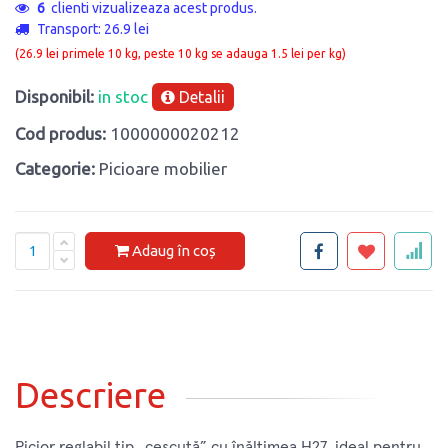
6
clienti vizualizeaza acest produs.
Transport: 26.9 lei
(26.9 lei primele 10 kg, peste 10 kg se adauga 1.5 lei per kg)
Disponibil:
in stoc
Detalii
Cod produs:
1000000020212
Categorie:
Picioare mobilier
Adaug în coș
Descriere
Picior reglabil tip „ceșcuță” cu înălțimea H27, ideal pentru