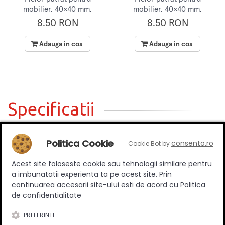
mobilier, 40×40 mm,
mobilier, 40×40 mm,
inaltime H100 mm, finisaj
inaltime H100 mm, finisaj
8.50 RON
8.50 RON
aluminiu
negru
Adauga in cos
Adauga in cos
Specificatii
Politica Cookie
consento.ro
Cookie Bot by
Inaltime
100 mm
Acest site foloseste cookie sau tehnologii similare pentru
Material
Aluminiu
a imbunatatii experienta ta pe acest site. Prin
Culoare
Alb
continuarea accesarii site-ului esti de acord cu Politica
de confidentialitate
PREFERINTE