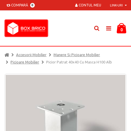
COMPARĂ
CONTUL MEU
0
LINK-URI
0
Accesorii Mobilier
Manere Si Picioare Mobilier
Picioare Mobilier
Picior Patrat 40x40 Cu Masca H100 Alb