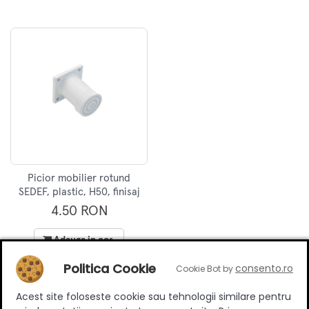
Picior mobilier rotund
SEDEF, plastic, H50, finisaj
alb
4.50 RON
Adauga in cos
Politica Cookie
consento.ro
Cookie Bot by
Acest site foloseste cookie sau tehnologii similare pentru