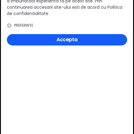
a imbunatatii experienta ta pe acest site. Prin
Specificatii
continuarea accesarii site-ului esti de acord cu Politica
de confidentialitate
PREFERINTE
Inaltime
50 mm
Accepta
Material
Plastic
Culoare
Auriu
Review-uri
Deții sau ai utilizat produsul?
Spune-ți părerea acordând o nota produsului