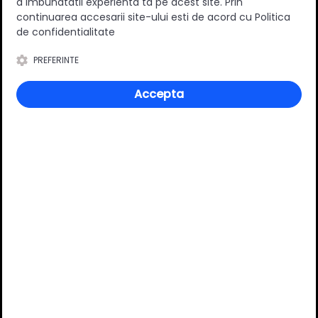
a imbunatatii experienta ta pe acest site. Prin
Specificatii
continuarea accesarii site-ului esti de acord cu Politica
de confidentialitate
PREFERINTE
Inaltime
100 mm
Accepta
Material
Plastic
Culoare
Auriu
Review-uri
Deții sau ai utilizat produsul?
Spune-ți părerea acordând o nota produsului