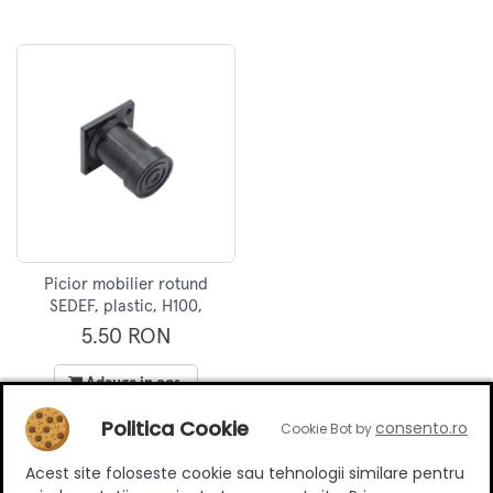
Picior mobilier rotund
SEDEF, plastic, H100,
finisaj negru
5.50 RON
Adauga in cos
Politica Cookie
consento.ro
Cookie Bot by
Acest site foloseste cookie sau tehnologii similare pentru