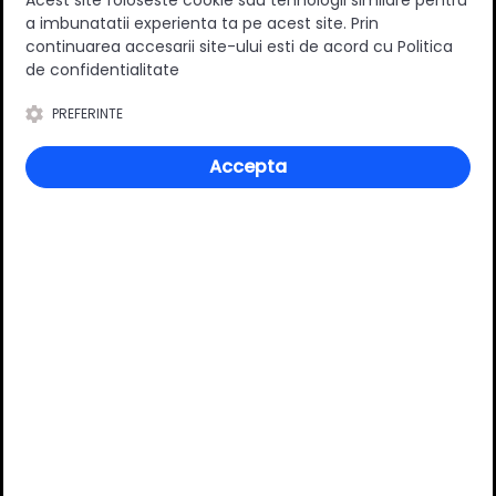
Acest site foloseste cookie sau tehnologii similare pentru
a imbunatatii experienta ta pe acest site. Prin
continuarea accesarii site-ului esti de acord cu Politica
de confidentialitate
Specificatii
PREFERINTE
Accepta
Inaltime
20 mm
Material
Plastic
Culoare
Satin
Review-uri
Deții sau ai utilizat produsul?