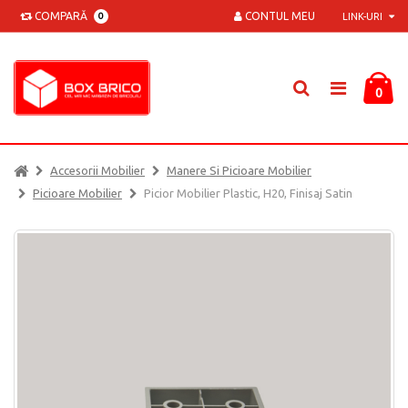
COMPARĂ
CONTUL MEU
0
LINK-URI
0
Accesorii Mobilier
Manere Si Picioare Mobilier
Picioare Mobilier
Picior Mobilier Plastic, H20, Finisaj Satin