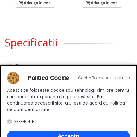
Adauga in cos
Adauga in cos
Specificatii
Inaltime
50 mm
Material
Plastic
Politica Cookie
consento.ro
Cookie Bot by
Culoare
Auriu
Acest site foloseste cookie sau tehnologii similare pentru
a imbunatatii experienta ta pe acest site. Prin
continuarea accesarii site-ului esti de acord cu Politica
de confidentialitate
Review-uri
PREFERINTE
Accepta