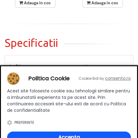
Adauga in cos
Adauga in cos
Specificatii
Inaltime
100 mm
Material
Plastic
Politica Cookie
consento.ro
Cookie Bot by
Culoare
Auriu
Acest site foloseste cookie sau tehnologii similare pentru
a imbunatatii experienta ta pe acest site. Prin
continuarea accesarii site-ului esti de acord cu Politica
de confidentialitate
Review-uri
PREFERINTE
Accepta