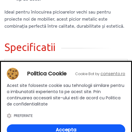
Ideal pentru înlocuirea picioarelor vechi sau pentru
proiecte noi de mobilier, acest picior metalic este
combinația perfectă între calitate, durabilitate și estetică.
Specificatii
Lungime (comprimat)
185 mm
Politica Cookie
consento.ro
Cookie Bot by
Lungime (extins)
265 mm
Acest site foloseste cookie sau tehnologii similare pentru
a imbunatatii experienta ta pe acest site. Prin
continuarea accesarii site-ului esti de acord cu Politica
de confidentialitate
Review-uri
PREFERINTE
Accepta