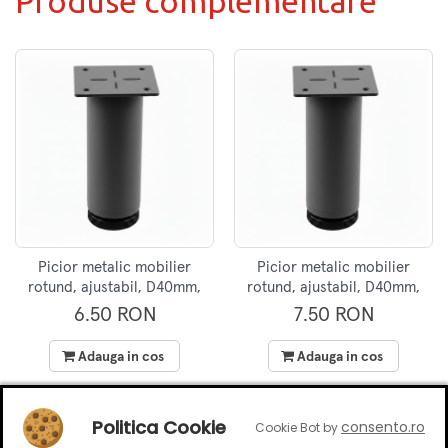
Produse complementare
Picior metalic mobilier
Picior metalic mobilier
rotund, ajustabil, D40mm,
rotund, ajustabil, D40mm,
H50mm, gri
H100mm, gri
6.50 RON
7.50 RON
Adauga in cos
Adauga in cos
Politica Cookie
consento.ro
Cookie Bot by