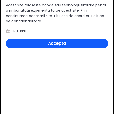
Acest site foloseste cookie sau tehnologii similare pentru
a imbunatatii experienta ta pe acest site. Prin
continuarea accesarii site-ului esti de acord cu Politica
de confidentialitate
PREFERINTE
Accepta
Picior metalic mobilier
Picior metalic mobilier
rotund, ajustabil, D40mm,
rotund, ajustabil, D40mm,
H120mm, gri
H150mm, gri
8.50 RON
14.90 RON
Adauga in cos
Adauga in cos