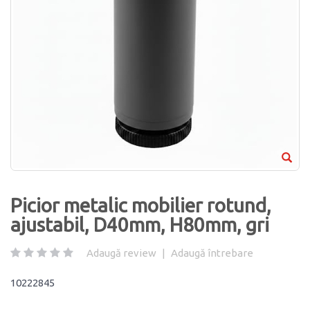
Picior metalic mobilier rotund,
ajustabil, D40mm, H80mm, gri
Adaugă review
|
Adaugă întrebare
10222845