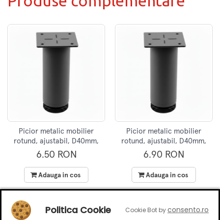
Produse complementare
Picior metalic mobilier
Picior metalic mobilier
rotund, ajustabil, D40mm,
rotund, ajustabil, D40mm,
H50mm, gri
H80mm, gri
6.50 RON
6.90 RON
Adauga in cos
Adauga in cos
Politica Cookie
consento.ro
Cookie Bot by