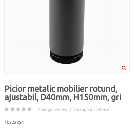
Picior metalic mobilier rotund,
ajustabil, D40mm, H150mm, gri
Adaugă review
|
Adaugă întrebare
10222854