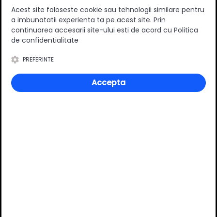
Acest site foloseste cookie sau tehnologii similare pentru
a imbunatatii experienta ta pe acest site. Prin
continuarea accesarii site-ului esti de acord cu Politica
de confidentialitate
PREFERINTE
Accepta
Picior metalic mobilier
Picior metalic mobilier
rotund, ajustabil, D40mm,
rotund, ajustabil, D40mm,
H100mm, gri
H120mm, gri
7.50 RON
8.50 RON
Adauga in cos
Adauga in cos