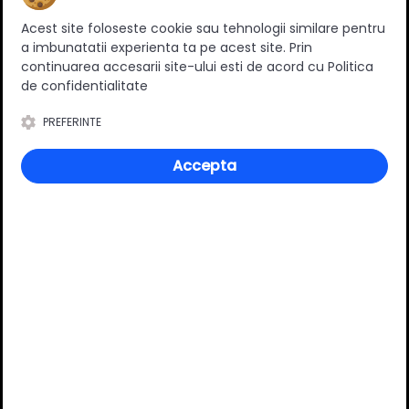
Acest site foloseste cookie sau tehnologii similare pentru
a imbunatatii experienta ta pe acest site. Prin
continuarea accesarii site-ului esti de acord cu Politica
de confidentialitate
PREFERINTE
Accepta
Picior metalic mobilier
Picior metalic mobilier
rotund, ajustabil, D40mm,
rotund, ajustabil, D40mm,
H100mm, negru
H150mm, negru
7.50 RON
13.90 RON
Adauga in cos
Adauga in cos