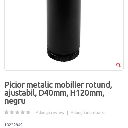
Picior metalic mobilier rotund,
ajustabil, D40mm, H120mm,
negru
Adaugă review
|
Adaugă întrebare
10222849