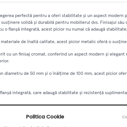
egerea perfectă pentru a oferi stabilitate și un aspect modern pi
o susținere solidă și durabilă pentru mobilierul dvs. Finisajul să
u o flanșă integrată, acest picior nu numai că adaugă stabilitate,
materiale de înaltă calitate, acest picior metalic oferă o susținer
rit cu un finisaj cromat, conferind un aspect modern și elegant mo
erior.
n diametru de 50 mm și o înălțime de 100 mm, acest picior oferă
flanșă integrată, care adaugă stabilitate și rezistență supliment
tru o instalare simplă și rapidă, fără a fi necesare cunoștințe t
Politica Cookie
Co
a pas cu pas în procesul de instalare.