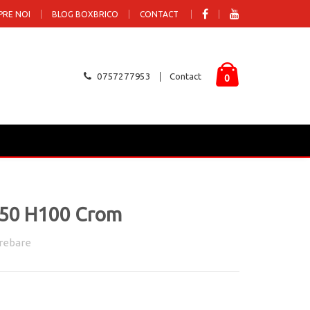
PRE NOI
BLOG BOXBRICO
CONTACT
0757277953
Contact
0
 D50 H100 Crom
rebare