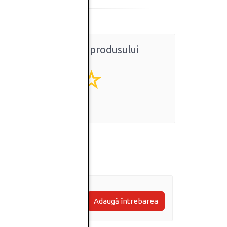
Ratingul general al produsului
0
(0 review-uri)
Adaugă întrebarea