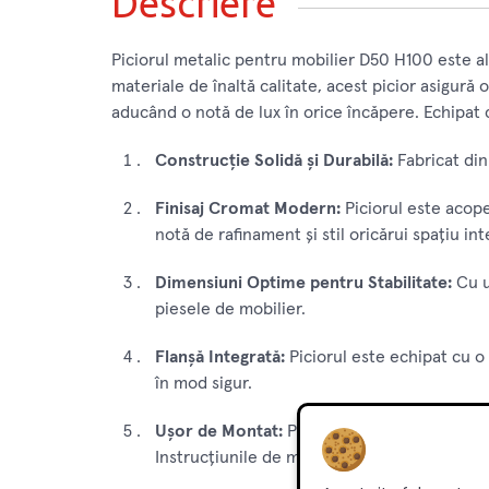
Descriere
Piciorul metalic pentru mobilier D50 H100 este al
materiale de înaltă calitate, acest picior asigură 
aducând o notă de lux în orice încăpere. Echipat c
Construcție Solidă și Durabilă:
Fabricat din 
Finisaj Cromat Modern:
Piciorul este acope
notă de rafinament și stil oricărui spațiu int
Dimensiuni Optime pentru Stabilitate:
Cu u
piesele de mobilier.
Flanșă Integrată:
Piciorul este echipat cu o 
în mod sigur.
Ușor de Montat:
Piciorul este proiectat pen
Instrucțiunile de montaj incluse vă vor ghid