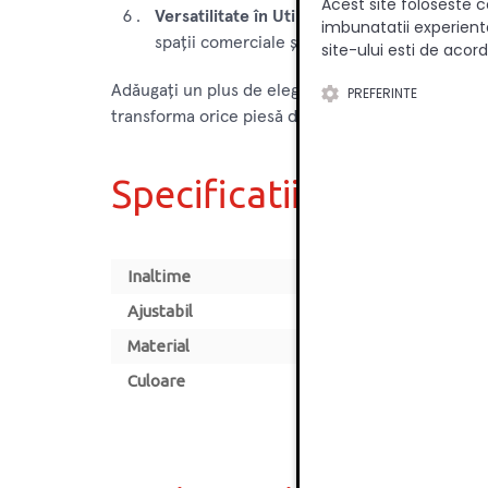
Acest site foloseste c
Versatilitate în Utilizare:
Potrivit pentru o g
imbunatatii experienta
spații comerciale și hoteluri.
site-ului esti de acord
Adăugați un plus de eleganță și stabilitate mobilie
PREFERINTE
transforma orice piesă de mobilier într-un elemen
Specificatii
Inaltime
Ajustabil
Material
Culoare