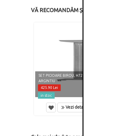
VĂ RECOMANDĂM ȘI
SET PICIOARE BIROU, H725 MM,
PICIO
ARGINTIU
HAFEL
425.90 Lei
1.20 
in stoc
in st
Vezi detalii