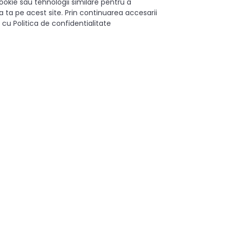
ookie sau tehnologii similare pentru a
amă variată de piese de mobilier, acest picior se integrează armon
 ta pe acest site. Prin continuarea accesarii
 cu Politica de confidentialitate
rului dvs. cu piciorul metalic pentru mobilier D50 H100, finisaj cr
t de accentuare a eleganței și funcționalității în încăperea dvs.
100 mm
Da
Metal/cauciuc
Crom