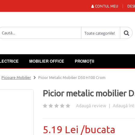
CONTUL MEU
DES
LECTRICE
MOBILIER OFFICE
PROMOȚII
Picioare Mobilier
Picior Metalic Mobilier D50 H100 Crom
Picior metalic mobilier
Adaugă review
|
Adaugă înt
5.19 Lei /bucata