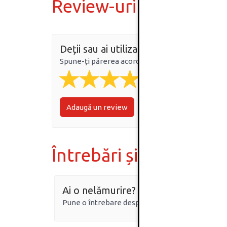
Review-uri
Deții sau ai utilizat produsul?
Spune-ți părerea acordând o nota produsului
Adaugă un review
Întrebări și răspunsur
Ai o nelămurire?
Pune o întrebare despre produs.