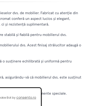
eselor dvs. de mobilier. Fabricat cu atenție din
u cromat conferă un aspect lucios și elegant,
 ci și rezistență suplimentară.
e stabilă și fiabilă pentru mobilierul dvs.
bilierului dvs. Acest finisaj strălucitor adaugă o
 o susținere echilibrată și uniformă pentru
ară, asigurându-vă că mobilierul dvs. este susținut
ehnice avansate sau instrumente speciale.
consento.ro
okie Bot by