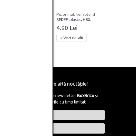
ru
Picior mobilier rotund
m,
SEDEF, plastic, H80,
inisaj
finisaj negru
4.90 Lei
Vezi detalii
Fii primul care află noutățile!
Abonează-te la newsletter
BoxBrico
și
află de reducerile cu timp limitat!