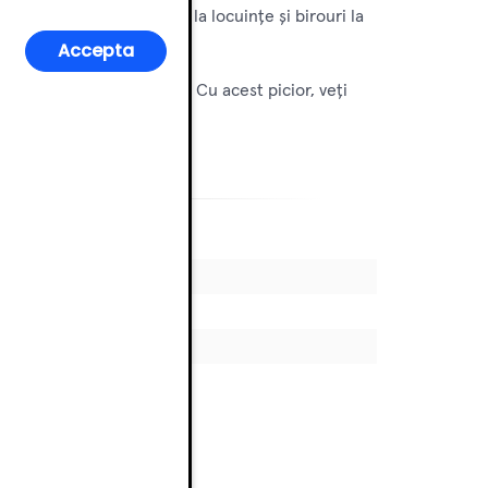
ios în diverse medii, de la locuințe și birouri la
Accepta
omat, și flanșă integrată. Cu acest picior, veți