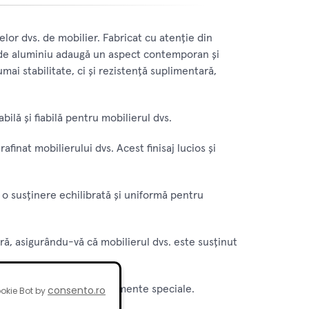
lor dvs. de mobilier. Fabricat cu atenție din
său de aluminiu adaugă un aspect contemporan și
mai stabilitate, ci și rezistență suplimentară,
bilă și fiabilă pentru mobilierul dvs.
finat mobilierului dvs. Acest finisaj lucios și
o susținere echilibrată și uniformă pentru
ară, asigurându-vă că mobilierul dvs. este susținut
ehnice avansate sau instrumente speciale.
consento.ro
okie Bot by