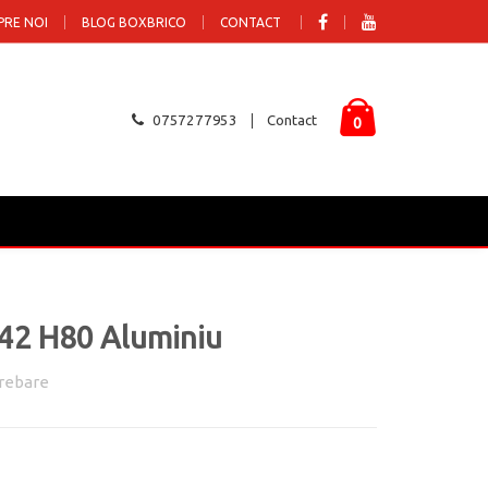
PRE NOI
BLOG BOXBRICO
CONTACT
0757277953
Contact
0
D42 H80 Aluminiu
rebare