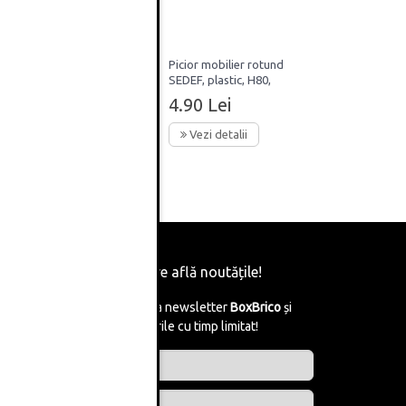
ru
Picior mobilier rotund
m,
SEDEF, plastic, H80,
inisaj
finisaj negru
4.90 Lei
Vezi detalii
Fii primul care află noutățile!
Abonează-te la newsletter
BoxBrico
și
află de reducerile cu timp limitat!