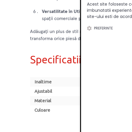
Acest site foloseste c
imbunatatii experienta
Versatilitate în Utilizare:
Potrivit pentru o g
site-ului esti de acord
spații comerciale și hoteluri.
PREFERINTE
Adăugați un plus de stil și stabilitate mobilierului
transforma orice piesă de mobilier într-un elemen
Specificatii
Inaltime
Ajustabil
Material
Culoare