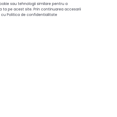
ookie sau tehnologii similare pentru a
 ta pe acest site. Prin continuarea accesarii
amă variată de piese de mobilier, acest picior se integrează armon
 cu Politica de confidentialitate
 dvs. cu piciorul metalic pentru mobilier D42 H80 cu finisaj de alu
t de accentuare a eleganței și funcționalității în încăperea dvs.
80 mm
Da
Metal/cauciuc
Aluminiu