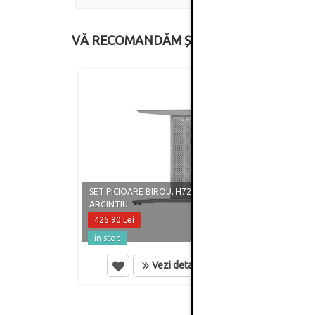
VĂ RECOMANDĂM ȘI
SET PICIOARE BIROU, H725 MM,
PICIO
ARGINTIU
HAFEL
425.90 Lei
1.20 
in stoc
in st
Vezi detalii