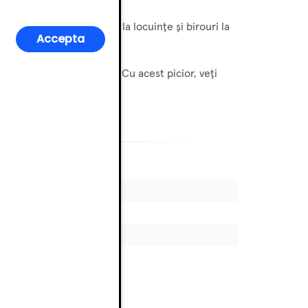
ios în diverse medii, de la locuințe și birouri la
Accepta
miniu și flanșă integrată. Cu acest picior, veți