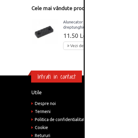
Cele mai vândute produse din această catego
Alunecator
dreptunghiular mobilier,
plastic, negru, set 100
11.50 Lei
bucati
Vezi detalii
Intrati in contact
Utile
Informa
Despre noi
Adre
Bucu
Termeni
Politica de confidentialitate
Tele
075
Cookie
Retururi
Emai