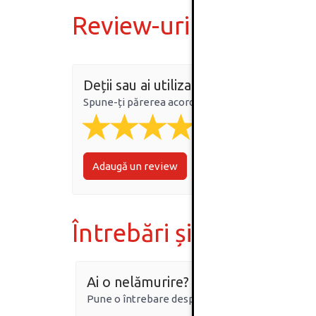
Review-uri
Deții sau ai utilizat produsul?
Spune-ți părerea acordând o nota produsului
Adaugă un review
Întrebări și răspunsur
Ai o nelămurire?
Pune o întrebare despre produs.