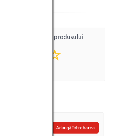
Ratingul general al produsului
0
(0 review-uri)
Adaugă întrebarea