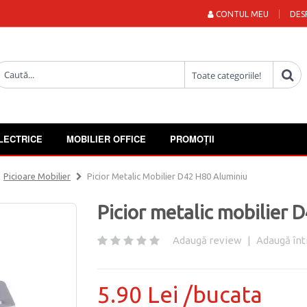
CONTUL MEU
DES
LECTRICE
MOBILIER OFFICE
PROMOȚII
Picioare Mobilier
Picior Metalic Mobilier D42 H80 Aluminiu
Picior metalic mobilier 
Adaugă review
|
Adaugă înt
5.90 Lei /bucata