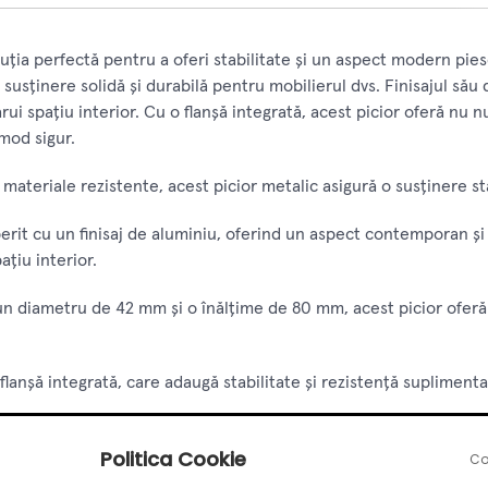
ția perfectă pentru a oferi stabilitate și un aspect modern piese
 o susținere solidă și durabilă pentru mobilierul dvs. Finisajul 
i spațiu interior. Cu o flanșă integrată, acest picior oferă nu nu
mod sigur.
materiale rezistente, acest picior metalic asigură o susținere sta
rit cu un finisaj de aluminiu, oferind un aspect contemporan și ra
ațiu interior.
n diametru de 42 mm și o înălțime de 80 mm, acest picior oferă 
flanșă integrată, care adaugă stabilitate și rezistență supliment
Politica Cookie
tru o instalare simplă și rapidă, fără a fi necesare cunoștințe t
Co
a pas cu pas în procesul de instalare.