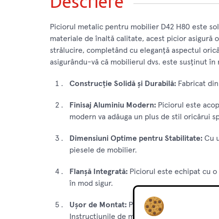
Descriere
Piciorul metalic pentru mobilier D42 H80 este solu
materiale de înaltă calitate, acest picior asigură
strălucire, completând cu eleganță aspectul oricăru
asigurându-vă că mobilierul dvs. este susținut în 
Construcție Solidă și Durabilă:
Fabricat din 
Finisaj Aluminiu Modern:
Piciorul este acope
modern va adăuga un plus de stil oricărui sp
Dimensiuni Optime pentru Stabilitate:
Cu u
piesele de mobilier.
Flanșă Integrată:
Piciorul este echipat cu o 
în mod sigur.
Ușor de Montat:
Piciorul este proiectat pen
Instrucțiunile de montaj incluse vă vor ghid