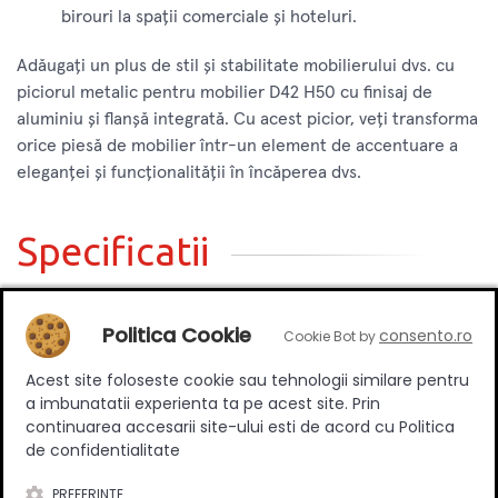
birouri la spații comerciale și hoteluri.
Adăugați un plus de stil și stabilitate mobilierului dvs. cu
piciorul metalic pentru mobilier D42 H50 cu finisaj de
aluminiu și flanșă integrată. Cu acest picior, veți transforma
orice piesă de mobilier într-un element de accentuare a
eleganței și funcționalității în încăperea dvs.
Specificatii
Politica Cookie
consento.ro
Cookie Bot by
Inaltime
50 mm
Ajustabil
Da
Acest site foloseste cookie sau tehnologii similare pentru
a imbunatatii experienta ta pe acest site. Prin
Material
Metal/cauciuc
continuarea accesarii site-ului esti de acord cu Politica
Culoare
Aluminiu
de confidentialitate
PREFERINTE