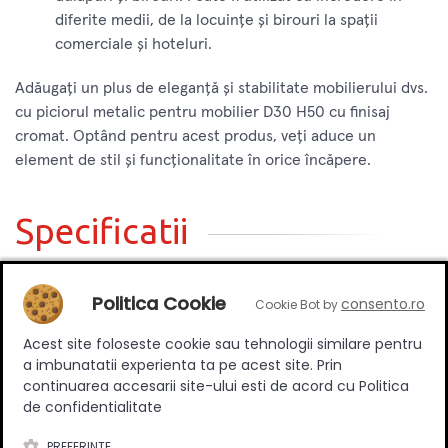
diferite medii, de la locuințe și birouri la spații
comerciale și hoteluri.
Adăugați un plus de eleganță și stabilitate mobilierului dvs.
cu piciorul metalic pentru mobilier D30 H50 cu finisaj
cromat. Optând pentru acest produs, veți aduce un
element de stil și funcționalitate în orice încăpere.
Specificatii
Politica Cookie
consento.ro
Cookie Bot by
Inaltime
50 mm
Ajustabil
Da
Acest site foloseste cookie sau tehnologii similare pentru
a imbunatatii experienta ta pe acest site. Prin
Material
Otel
continuarea accesarii site-ului esti de acord cu Politica
Culoare
Crom
de confidentialitate
PREFERINTE