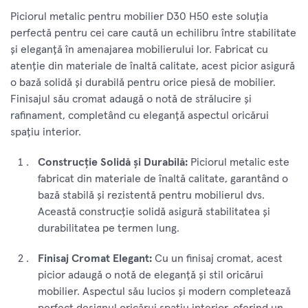
Piciorul metalic pentru mobilier D30 H50 este soluția
perfectă pentru cei care caută un echilibru între stabilitate
și eleganță în amenajarea mobilierului lor. Fabricat cu
atenție din materiale de înaltă calitate, acest picior asigură
o bază solidă și durabilă pentru orice piesă de mobilier.
Finisajul său cromat adaugă o notă de strălucire și
rafinament, completând cu eleganță aspectul oricărui
spațiu interior.
Construcție Solidă și Durabilă:
Piciorul metalic este
fabricat din materiale de înaltă calitate, garantând o
bază stabilă și rezistentă pentru mobilierul dvs.
Această construcție solidă asigură stabilitatea și
durabilitatea pe termen lung.
Finisaj Cromat Elegant:
Cu un finisaj cromat, acest
picior adaugă o notă de eleganță și stil oricărui
mobilier. Aspectul său lucios și modern completează
perfect designul oricărui spațiu interior, oferind un