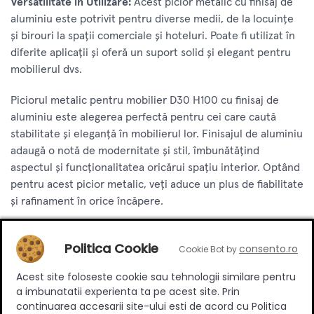
Versatilitate în Utilizare:
Acest picior metalic cu finisaj de
aluminiu este potrivit pentru diverse medii, de la locuințe
și birouri la spații comerciale și hoteluri. Poate fi utilizat în
diferite aplicații și oferă un suport solid și elegant pentru
mobilierul dvs.
Piciorul metalic pentru mobilier D30 H100 cu finisaj de
aluminiu este alegerea perfectă pentru cei care caută
stabilitate și eleganță în mobilierul lor. Finisajul de aluminiu
adaugă o notă de modernitate și stil, îmbunătățind
aspectul și funcționalitatea oricărui spațiu interior. Optând
pentru acest picior metalic, veți aduce un plus de fiabilitate
și rafinament în orice încăpere.
Specificatii
Politica Cookie
consento.ro
Cookie Bot by
Acest site foloseste cookie sau tehnologii similare pentru
a imbunatatii experienta ta pe acest site. Prin
Inaltime
100 mm
continuarea accesarii site-ului esti de acord cu Politica