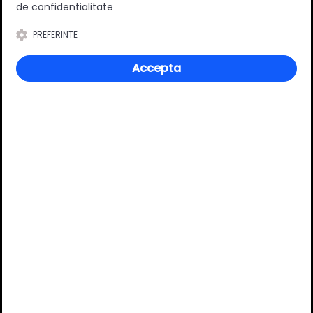
de confidentialitate
Ajustabil
Da
PREFERINTE
Material
Metal/cauciuc
Culoare
Aluminiu
Accepta
Review-uri
Deții sau ai utilizat produsul?
Spune-ți părerea acordând o nota produsului
Adaugă un review