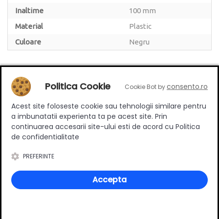
Inaltime
100 mm
Material
Plastic
Culoare
Negru
Politica Cookie
consento.ro
Cookie Bot by
Review-uri
Acest site foloseste cookie sau tehnologii similare pentru
a imbunatatii experienta ta pe acest site. Prin
continuarea accesarii site-ului esti de acord cu Politica
de confidentialitate
Deții sau ai utilizat produsul?
PREFERINTE
Spune-ți părerea acordând o nota produsului
Accepta
Adaugă un review