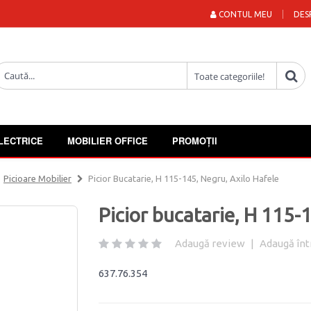
CONTUL MEU
DES
LECTRICE
MOBILIER OFFICE
PROMOȚII
Picioare Mobilier
Picior Bucatarie, H 115-145, Negru, Axilo Hafele
Picior bucatarie, H 115-
Adaugă review
|
Adaugă înt
637.76.354