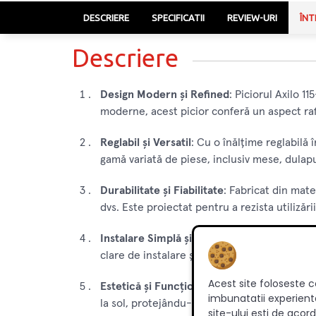
DESCRIERE
SPECIFICATII
REVIEW-URI
ÎNT
Descriere
Design Modern și Refined
: Piciorul Axilo 1
moderne, acest picior conferă un aspect raf
Reglabil și Versatil
: Cu o înălțime reglabilă î
gamă variată de piese, inclusiv mese, dulapu
Durabilitate și Fiabilitate
: Fabricat din mater
dvs. Este proiectat pentru a rezista utilizăr
Instalare Simplă și Eficientă
: Montarea acest
clare de instalare și un design ergonomic, 
Acest site foloseste c
Estetică și Funcționalitate
: Pe lângă aspect
imbunatatii experienta
la sol, protejându-l împotriva umezelii și fac
site-ului esti de acord