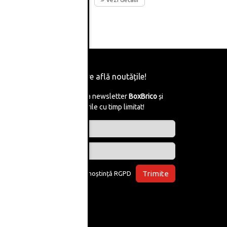
Fii primul care află noutățile!
Abonează-te la newsletter
BoxBrico
și
află de reducerile cu timp limitat!
Trimite
Am luat la cunoștință
RGPD