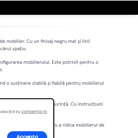
de mobilier. Cu un finisaj negru mat și linii
cărui spațiu.
configurarea mobilierului. Este potrivit pentru o
e.
ind o susținere stabilă și fiabilă pentru mobilierul
roiectele de mobilier cu ușurință. Cu instrucțiuni
consento.ro
okie Bot by
in experimentați.
elentă. Este potrivit pentru a ridica mobilierul de
Accepta