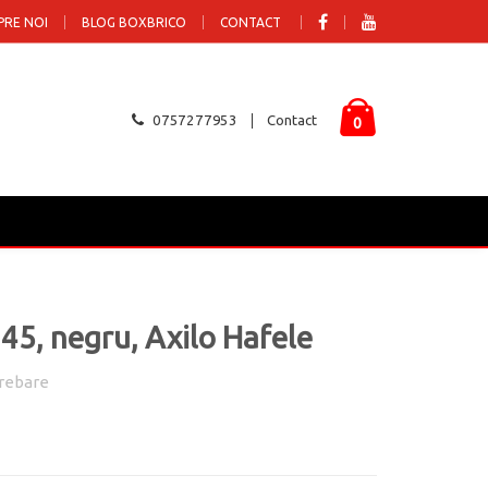
PRE NOI
BLOG BOXBRICO
CONTACT
0757277953
Contact
0
145, negru, Axilo Hafele
rebare