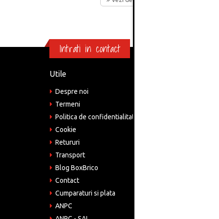
Intrati in contact
Utile
Informa
Despre noi
Adre
Bucu
Termeni
Politica de confidentialitate
Tele
075
Cookie
Retururi
Emai
come
Transport
Blog BoxBrico
CIF:
RO4
Contact
Cumparaturi si plata
ANPC
ANPC - SAL