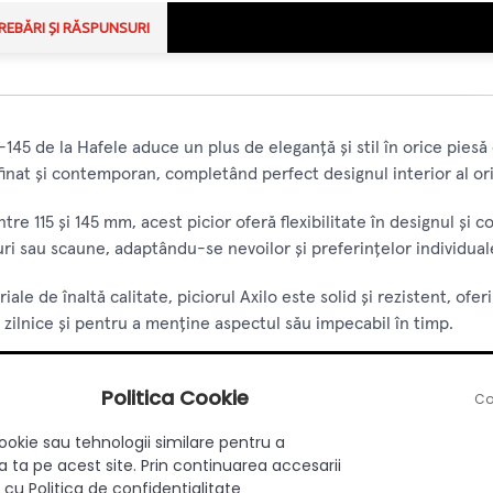
REBĂRI ȘI RĂSPUNSURI
15-145 de la Hafele aduce un plus de eleganță și stil în orice piesă 
inat și contemporan, completând perfect designul interior al ori
ntre 115 și 145 mm, acest picior oferă flexibilitate în designul și 
ri sau scaune, adaptându-se nevoilor și preferințelor individual
iale de înaltă calitate, piciorul Axilo este solid și rezistent, ofer
ii zilnice și pentru a menține aspectul său impecabil în timp.
ui picior este rapidă și simplă, permițându-vă să vă finalizați p
Politica Cookie
Co
procesul de montare devine accesibil chiar și pentru cei mai puț
ookie sau tehnologii similare pentru a
ul său estetic plăcut, piciorul Axilo oferă și o funcționalitate exc
 ta pe acest site. Prin continuarea accesarii
ilitând curățenia în jurul pieselor de mobilier.
 cu Politica de confidentialitate