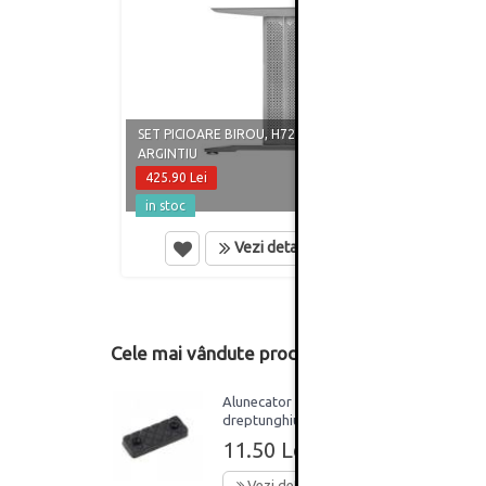
SET PICIOARE BIROU, H725 MM,
PICIO
ARGINTIU
HAFEL
425.90 Lei
1.20 
in stoc
in st
Vezi detalii
Cele mai vândute produse din această catego
Alunecator
dreptunghiular mobilier,
plastic, negru, set 100
11.50 Lei
bucati
Vezi detalii