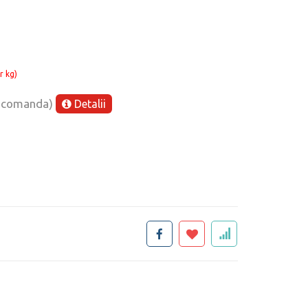
r kg)
e comanda)
Detalii