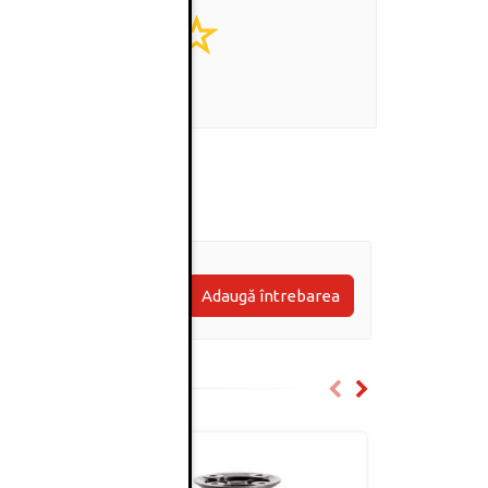
0
(0 review-uri)
Adaugă întrebarea