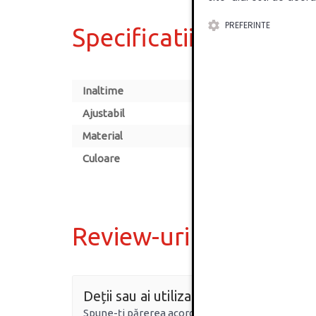
PREFERINTE
Specificatii
Inaltime
Ajustabil
Material
Culoare
Review-uri
Deții sau ai utilizat produsul?
Spune-ți părerea acordând o nota produsului