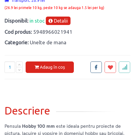
Transport: 26.9 lei
(26.9 lei primele 10 kg, peste 10 kg se adauga 1.5 lei per kg)
Disponibil:
in stoc
Detalii
Cod produs:
5948966021941
Categorie:
Unelte de mana
Adaug în coș
Descriere
Pensula
Hobby 100 mm
este ideala pentru proiecte de
pictura, lacuire si vopsire in domeniul hobby sau bricolaj.