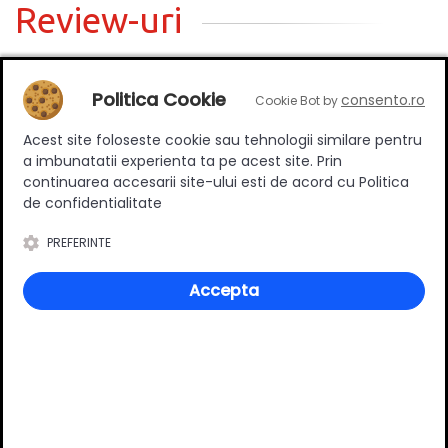
Review-uri
Politica Cookie
consento.ro
Cookie Bot by
Deții sau ai utilizat produsul?
Spune-ți părerea acordând o nota produsului
Acest site foloseste cookie sau tehnologii similare pentru
a imbunatatii experienta ta pe acest site. Prin
continuarea accesarii site-ului esti de acord cu Politica
de confidentialitate
Adaugă un review
PREFERINTE
Ratingul general al produsului
Accepta
0
(0 review-uri)