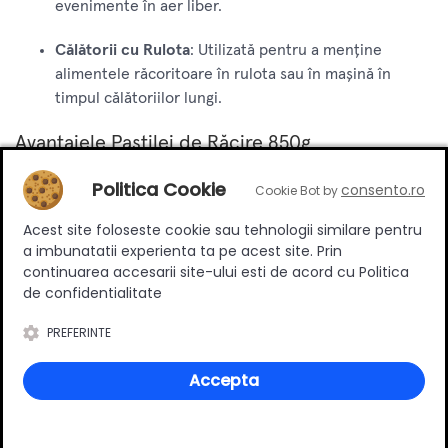
evenimente în aer liber.
Călătorii cu Rulota
: Utilizată pentru a menține
alimentele răcoritoare în rulota sau în mașină în
timpul călătoriilor lungi.
Avantajele Pastilei de Răcire 850g
Politica Cookie
consento.ro
Eficiență Răcoritoare
: Oferă o răcire eficientă și de
Cookie Bot by
lungă durată pentru o varietate de alimente și
Acest site foloseste cookie sau tehnologii similare pentru
băuturi.
a imbunatatii experienta ta pe acest site. Prin
continuarea accesarii site-ului esti de acord cu Politica
Durabilitate
: Construcția solidă și materialul de
de confidentialitate
calitate asigură o utilizare îndelungată și rezistență la
uzură.
PREFERINTE
Portabilitate
: Dimensiunile compacte și greutatea
Accepta
redusă facilitează transportul și depozitarea în
diverse condiții.