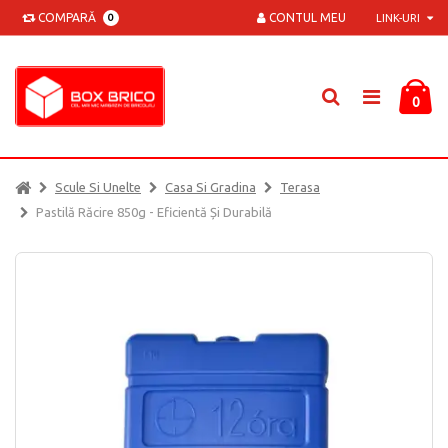
COMPARĂ
CONTUL MEU
0
LINK-URI
0
Scule Si Unelte
Casa Si Gradina
Terasa
Pastilă Răcire 850g - Eficientă Și Durabilă