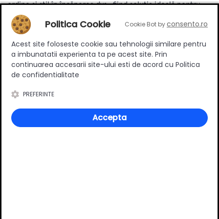
ordine și stil în încăperea dvs., fiind soluția ideală pentru
orice spațiu.
Politica Cookie
consento.ro
Cookie Bot by
Acest site foloseste cookie sau tehnologii similare pentru
Specificatii
a imbunatatii experienta ta pe acest site. Prin
continuarea accesarii site-ului esti de acord cu Politica
de confidentialitate
Material
Plastic
PREFERINTE
Culoare
Alb
Accepta
Review-uri
Deții sau ai utilizat produsul?
Spune-ți părerea acordând o nota produsului