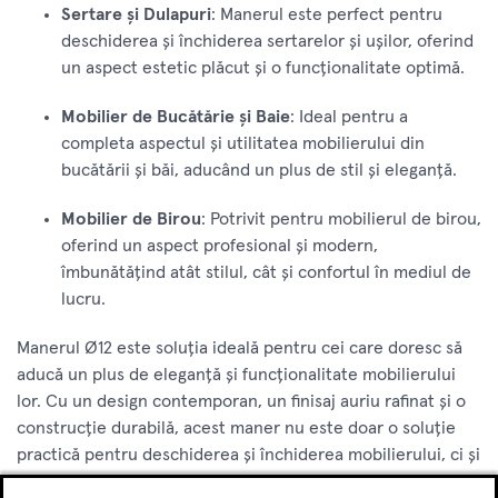
Sertare și Dulapuri
: Manerul este perfect pentru
deschiderea și închiderea sertarelor și ușilor, oferind
un aspect estetic plăcut și o funcționalitate optimă.
Mobilier de Bucătărie și Baie
: Ideal pentru a
completa aspectul și utilitatea mobilierului din
bucătării și băi, aducând un plus de stil și eleganță.
Mobilier de Birou
: Potrivit pentru mobilierul de birou,
oferind un aspect profesional și modern,
îmbunătățind atât stilul, cât și confortul în mediul de
lucru.
Manerul Ø12 este soluția ideală pentru cei care doresc să
aducă un plus de eleganță și funcționalitate mobilierului
lor. Cu un design contemporan, un finisaj auriu rafinat și o
construcție durabilă, acest maner nu este doar o soluție
practică pentru deschiderea și închiderea mobilierului, ci și
un element decorativ care completează aspectul general al