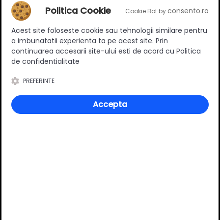
încăperii.
Politica Cookie
consento.ro
Cookie Bot by
Acest site foloseste cookie sau tehnologii similare pentru
Specificatii
a imbunatatii experienta ta pe acest site. Prin
continuarea accesarii site-ului esti de acord cu Politica
de confidentialitate
Tip
Aplicat
PREFERINTE
Suruburi incluse
Da
Accepta
Stil
Clasic
Distanta dintre gaurile de
160 mm
montare [mm]
Material
Zamac
Culoare
Auriu
Lungime
160 mm