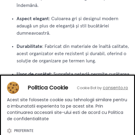
îndemână.
Aspect elegant
: Culoarea gri și designul modern
adaugă un plus de eleganță și stil bucătăriei
dumneavoastră.
Durabilitate
: Fabricat din materiale de înaltă calitate,
acest organizator este rezistent și durabil, oferind o
soluție de organizare pe termen lung.
Ușor de curățat
: Suprafața netedă permite curățarea
rapidă și ușoară, menținând organizatorul curat și
Politica Cookie
consento.ro
Cookie Bot by
igienic.
Acest site foloseste cookie sau tehnologii similare pentru
Bucătării rezidențiale
: Ideal pentru organizarea
a imbunatatii experienta ta pe acest site. Prin
eficientă a tacâmurilor și ustensilelor în bucătăriile
continuarea accesarii site-ului esti de acord cu Politica
casnice, menținând un mediu de lucru ordonat și
de confidentialitate
funcțional.
PREFERINTE