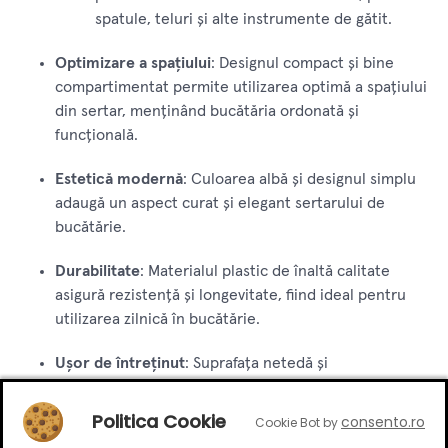
spatule, teluri și alte instrumente de gătit.
Optimizare a spațiului
: Designul compact și bine
compartimentat permite utilizarea optimă a spațiului
din sertar, menținând bucătăria ordonată și
funcțională.
Estetică modernă
: Culoarea albă și designul simplu
adaugă un aspect curat și elegant sertarului de
bucătărie.
Durabilitate
: Materialul plastic de înaltă calitate
asigură rezistență și longevitate, fiind ideal pentru
utilizarea zilnică în bucătărie.
Ușor de întreținut
: Suprafața netedă și
compartimentele bine definite permit o curățare
rapidă și ușoară, menținând organizatorul igienic și
Politica Cookie
consento.ro
Cookie Bot by
bine întreținut.