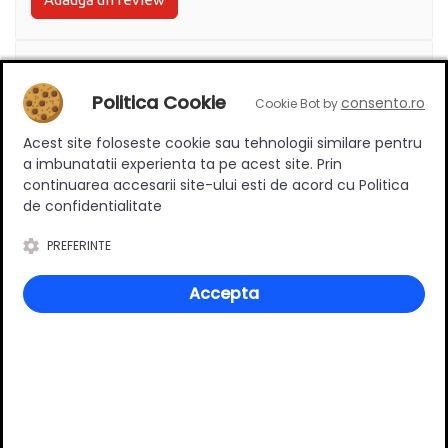
Ratingul general al produsului
Politica Cookie
consento.ro
Cookie Bot by
Acest site foloseste cookie sau tehnologii similare pentru
a imbunatatii experienta ta pe acest site. Prin
0
(0 review-uri)
continuarea accesarii site-ului esti de acord cu Politica
de confidentialitate
PREFERINTE
Întrebări și răspunsuri
Accepta
Adaugă întrebarea
V*