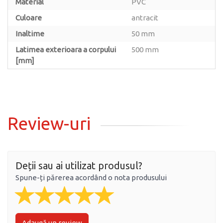
Material
PVC
Culoare
antracit
Inaltime
50 mm
Latimea exterioara a corpului
500 mm
[mm]
Review-uri
Deții sau ai utilizat produsul?
Spune-ți părerea acordând o nota produsului
Adaugă un review