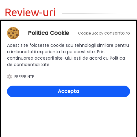
Review-uri
Politica Cookie
consento.ro
Cookie Bot by
Deții sau ai utilizat produsul?
Acest site foloseste cookie sau tehnologii similare pentru
Spune-ți părerea acordând o nota produsului
a imbunatatii experienta ta pe acest site. Prin
continuarea accesarii site-ului esti de acord cu Politica
de confidentialitate
Adaugă un review
PREFERINTE
Accepta
Ratingul general al produsului
0
(0 review-uri)