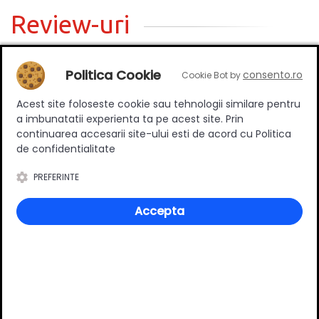
Review-uri
Politica Cookie
consento.ro
Cookie Bot by
Deții sau ai utilizat produsul?
Spune-ți părerea acordând o nota produsului
Acest site foloseste cookie sau tehnologii similare pentru
a imbunatatii experienta ta pe acest site. Prin
continuarea accesarii site-ului esti de acord cu Politica
de confidentialitate
Adaugă un review
PREFERINTE
Accepta
Ratingul general al produsului
0
(0 review-uri)