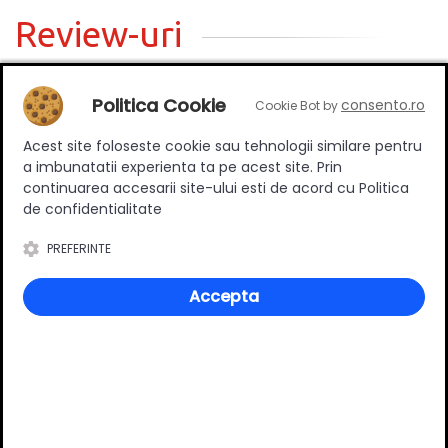
Review-uri
Politica Cookie
consento.ro
Cookie Bot by
Deții sau ai utilizat produsul?
Spune-ți părerea acordând o nota produsului
Acest site foloseste cookie sau tehnologii similare pentru
a imbunatatii experienta ta pe acest site. Prin
continuarea accesarii site-ului esti de acord cu Politica
de confidentialitate
Adaugă un review
PREFERINTE
Accepta
Ratingul general al produsului
0
(0 review-uri)