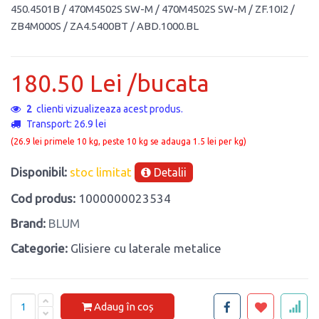
450.4501B / 470M4502S SW-M / 470M4502S SW-M / ZF.10I2 /
ZB4M000S / ZA4.5400BT / ABD.1000.BL
180.50 Lei /bucata
2
clienti vizualizeaza acest produs.
Transport: 26.9 lei
(26.9 lei primele 10 kg, peste 10 kg se adauga 1.5 lei per kg)
Disponibil:
stoc limitat
Detalii
Cod produs:
1000000023534
Brand:
BLUM
Categorie:
Glisiere cu laterale metalice
Adaug în coș