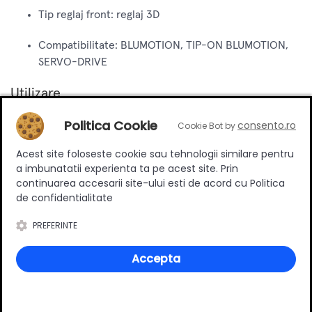
Tip reglaj front: reglaj 3D
Compatibilitate: BLUMOTION, TIP-ON BLUMOTION,
SERVO-DRIVE
Utilizare
Politica Cookie
consento.ro
Sistemul Merivobox este ideal pentru realizarea sertarelor
Cookie Bot by
moderne in mobilier de bucatarie, dressing, baie sau
Acest site foloseste cookie sau tehnologii similare pentru
mobilier comercial. Platforma modulara permite
a imbunatatii experienta ta pe acest site. Prin
configuratii variate, mentinand acelasi standard de calitate
continuarea accesarii site-ului esti de acord cu Politica
si functionalitate specific produselor Blum. Sistemul ofera
de confidentialitate
glisare lina si inchidere silentioasa, fiind conceput pentru
PREFERINTE
utilizare intensiva si durabilitate pe termen lung.
Accepta
Produse complementare