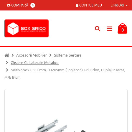
COMPARĂ
CONTUL MEU
0
LINK-URI
0
Accesorii Mobilier
Sisteme Sertare
Glisiere Cu Laterale Metalice
Merivobox E 500mm - H209mm (lonjeron) Gri Orion, Cuplaj Inserta,
M/E Blum