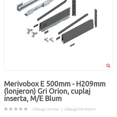
Merivobox E 500mm - H209mm
(lonjeron) Gri Orion, cuplaj
inserta, M/E Blum
Adaugă review
|
Adaugă întrebare