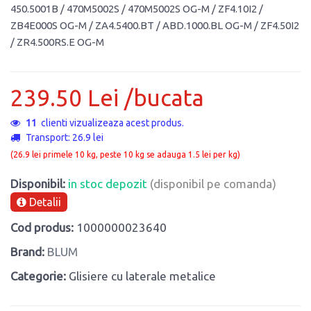
450.5001B / 470M5002S / 470M5002S OG-M / ZF4.10I2 /
ZB4E000S OG-M / ZA4.5400.BT / ABD.1000.BL OG-M / ZF4.50I2
/ ZR4.500RS.E OG-M
239.50 Lei /bucata
11
clienti vizualizeaza acest produs.
Transport: 26.9 lei
(26.9 lei primele 10 kg, peste 10 kg se adauga 1.5 lei per kg)
Disponibil:
in stoc depozit
(disponibil pe comanda)
Detalii
Cod produs:
1000000023640
Brand:
BLUM
Categorie:
Glisiere cu laterale metalice