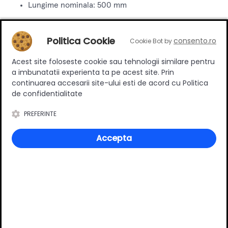
Lungime nominala: 500 mm
Configuratie: cu lonjeron
Politica Cookie
consento.ro
Cookie Bot by
Culoare: Gri Orion
Acest site foloseste cookie sau tehnologii similare pentru
a imbunatatii experienta ta pe acest site. Prin
Material: otel
continuarea accesarii site-ului esti de acord cu Politica
de confidentialitate
Tip cuplaj: inserta / diblu
PREFERINTE
Tip reglaj front: reglaj 3D
Accepta
Compatibilitate: BLUMOTION, TIP-ON BLUMOTION,
SERVO-DRIVE
Utilizare
Sistemul Merivobox E este destinat sertarelor inalte si
extragerilor pentru depozitare voluminoasa. Datorita
constructiei robuste si configuratiei cu lonjeron, acesta