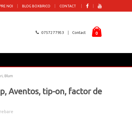
PRE NOI
BLOG BOXBRICO
CONTACT
0757277953
Contact
0
ri, Blum
, Aventos, tip-on, factor de
rebare