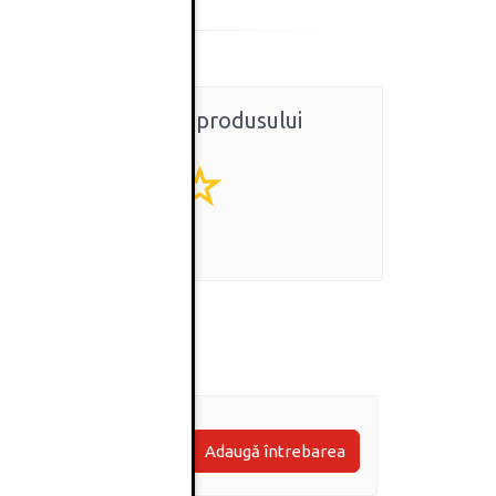
Ratingul general al produsului
0
(0 review-uri)
Adaugă întrebarea