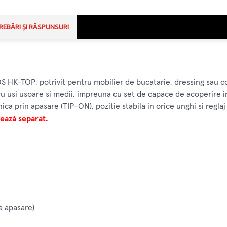
REBĂRI ȘI RĂSPUNSURI
OS HK-TOP, potrivit pentru mobilier de bucatarie, dressing sau
 usi usoare si medii, impreuna cu set de capace de acoperire in 
 prin apasare (TIP-ON), pozitie stabila in orice unghi si reglaj
ează separat.
a apasare)