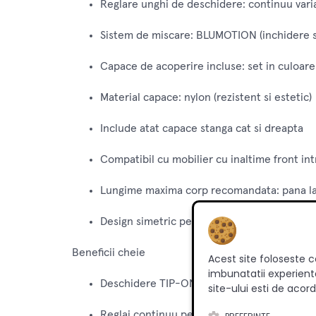
Reglare unghi de deschidere: continuu vari
Sistem de miscare: BLUMOTION (inchidere si
Capace de acoperire incluse: set in culoare
Material capace: nylon (rezistent si estetic)
Include atat capace stanga cat si dreapta
Compatibil cu mobilier cu inaltime front 
Lungime maxima corp recomandata: pana l
Design simetric pentru pozitionare usoara
Beneficii cheie
Acest site foloseste c
imbunatatii experienta
Deschidere TIP-ON pentru mobilier fara m
site-ului esti de acord
Reglaj continuu pentru oprire in orice pozit