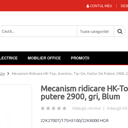
CONTUL MEU
DES
LECTRICE
MOBILIER OFFICE
PROMOȚII
Usi
Mecanism Ridicare HK-Top, Aventos, Tip-On, Factor De Putere 2900, G
Mecanism ridicare HK-Top
putere 2900, gri, Blum
Adaugă review
|
Adaugă înt
22K2700T/175H3100/22K8000 HGR