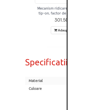
Mecanism ridicare HK-Top, Aventos,
Me
tip-on, factor de putere 2900, alb,
Blum
301.50 RON
Adauga in cos
Specificatii
Material
Culoare