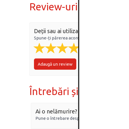
Review-uri
Deții sau ai utilizat produsul?
Spune-ți părerea acordând o nota produsului
Adaugă un review
Întrebări și răspunsur
Ai o nelămurire?
Pune o întrebare despre produs.