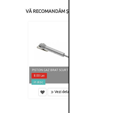
VĂ RECOMANDĂM ȘI
PISTON GAZ BRAT SCURT 60N, GRI
PISTO
8.00 Lei
8.50 
in stoc
in st
Vezi detalii