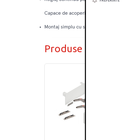
PREFERINTE
Capace de acoperire gri pentru finisaj discr
Montaj simplu cu sistem CLIP si reglaje pe t
Produse complemen