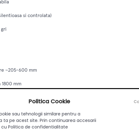
abila
lentioasa si controlata)
 gri
intre ~205-600 mm
a 1800 mm
Politica Cookie
Co
ookie sau tehnologii similare pentru a
 ta pe acest site. Prin continuarea accesarii
aner
 cu Politica de confidentialitate
ie dorita.