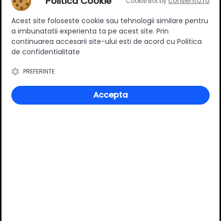
Politica Cookie
consento.ro
Cookie Bot by
Volo Poket 80
328.00 RON
67.00 RON
Acest site foloseste cookie sau tehnologii similare pentru
a imbunatatii experienta ta pe acest site. Prin
Adauga in cos
Adauga in cos
continuarea accesarii site-ului esti de acord cu Politica
de confidentialitate
PREFERINTE
Specificatii
Accepta
Greutate maxima sustinuta
80 kg
(kg)
Grosimea usii
40 mm
Review-uri