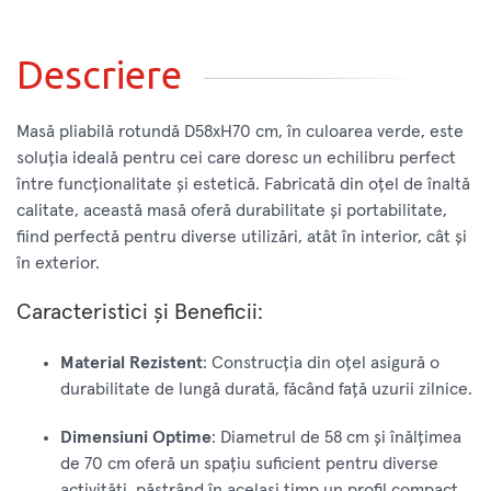
Descriere
Masă pliabilă rotundă D58xH70 cm, în culoarea verde, este
soluția ideală pentru cei care doresc un echilibru perfect
între funcționalitate și estetică. Fabricată din oțel de înaltă
calitate, această masă oferă durabilitate și portabilitate,
fiind perfectă pentru diverse utilizări, atât în interior, cât și
în exterior.
Caracteristici și Beneficii:
Material Rezistent
: Construcția din oțel asigură o
durabilitate de lungă durată, făcând față uzurii zilnice.
Dimensiuni Optime
: Diametrul de 58 cm și înălțimea
de 70 cm oferă un spațiu suficient pentru diverse
activități, păstrând în același timp un profil compact.