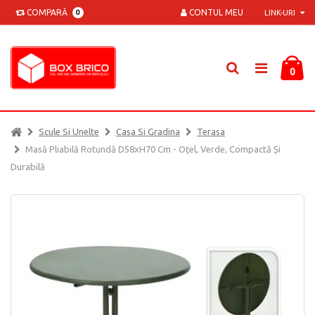
COMPARĂ
CONTUL MEU
0
LINK-URI
0
Scule Si Unelte
Casa Si Gradina
Terasa
Masă Pliabilă Rotundă D58xH70 Cm - Oțel, Verde, Compactă Și
Durabilă