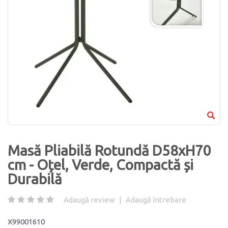
Masă Pliabilă Rotundă D58xH70
cm - Oțel, Verde, Compactă și
Durabilă
Adaugă review
|
Adaugă întrebare
X99001610