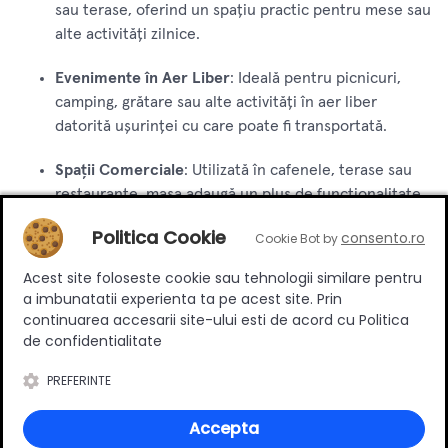
sau terase, oferind un spațiu practic pentru mese sau
alte activități zilnice.
Evenimente în Aer Liber
: Ideală pentru picnicuri,
camping, grătare sau alte activități în aer liber
datorită ușurinței cu care poate fi transportată.
Spații Comerciale
: Utilizată în cafenele, terase sau
restaurante, masa adaugă un plus de funcționalitate
și stil spațiilor comerciale.
Politica Cookie
consento.ro
Cookie Bot by
Avantajele Mesei Pliabile Rotunde
Acest site foloseste cookie sau tehnologii similare pentru
a imbunatatii experienta ta pe acest site. Prin
Durabilitate
: Construcția robustă din oțel garantează
continuarea accesarii site-ului esti de acord cu Politica
o utilizare îndelungată și rezistență la uzură.
de confidentialitate
Design Compact
: Dimensiunile reduse și funcția de
PREFERINTE
pliere fac această masă ideală pentru spații mici și
pentru depozitare facilă.
Accepta