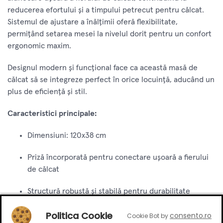
reducerea efortului și a timpului petrecut pentru călcat.
Sistemul de ajustare a înălțimii oferă flexibilitate,
permițând setarea mesei la nivelul dorit pentru un confort
ergonomic maxim.
Designul modern și funcțional face ca această masă de
călcat să se integreze perfect în orice locuință, aducând un
plus de eficiență și stil.
Caracteristici principale:
Dimensiuni: 120x38 cm
Priză încorporată pentru conectare ușoară a fierului
de călcat
Structură robustă și stabilă pentru durabilitate
Husă rezistentă la temperaturi ridicate pentru o
Politica Cookie
consento.ro
Cookie Bot by