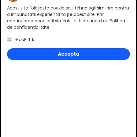
călcare eficientă
Acest site foloseste cookie sau tehnologii similare pentru
a imbunatatii experienta ta pe acest site. Prin
Sistem de ajustare a înălțimii pentru confort
continuarea accesarii site-ului esti de acord cu Politica
ergonomic
de confidentialitate
Design modern și funcțional
PREFERINTE
Îmbunătățește-ți experiența de călcat cu Masa De Calcat
Accepta
cu Priza 120x38 cm Hera de la Heinner. Cumpără acum și
bucură-te de haine impecabile cu efort minim!
Review-uri
Deții sau ai utilizat produsul?
Spune-ți părerea acordând o nota produsului