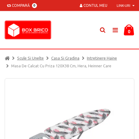
COMPARĂ
CONTUL MEU
0
LINK-URI
0
Scule Si Unelte
Casa Si Gradina
Intretinere Haine
Masa De Calcat Cu Priza 120Х38 Cm, Hera, Heinner Care