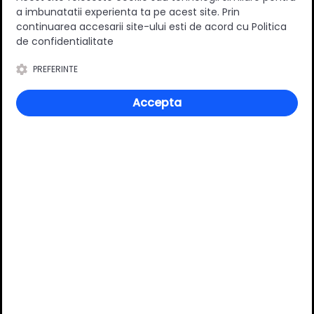
a imbunatatii experienta ta pe acest site. Prin
0
(0 review-uri)
continuarea accesarii site-ului esti de acord cu Politica
de confidentialitate
PREFERINTE
Întrebări și răspunsuri
Accepta
Ai o nelămurire?
Pune o întrebare despre produs.
Adaugă întrebarea
VĂ RECOMANDĂM ȘI