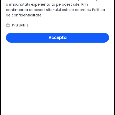
a imbunatatii experienta ta pe acest site. Prin
0
(0 review-uri)
continuarea accesarii site-ului esti de acord cu Politica
de confidentialitate
PREFERINTE
Întrebări și răspunsuri
Accepta
Ai o nelămurire?
Pune o întrebare despre produs.
Adaugă întrebarea
VĂ RECOMANDĂM ȘI