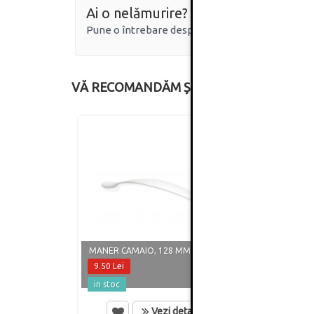
Ai o nelămurire?
Pune o întrebare despre produs.
VĂ RECOMANDĂM ȘI
MANER CAMAIO, 128 MM, ALB MAT
MANER
9.50 Lei
8.60 
in stoc
in st
Vezi detalii