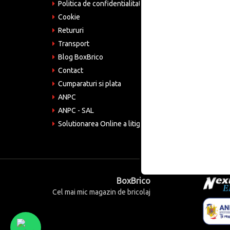
Politica de confidentialitate
Tele
075
Cookie
Retururi
Emai
come
Transport
Blog BoxBrico
CIF:
RO4
Contact
Cumparaturi si plata
ANPC
ANPC - SAL
Solutionarea Online a litigiilor
BoxBrico
Cel mai mic magazin de bricolaj