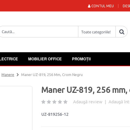
CONTUL MEU
DES
LECTRICE
MOBILIER OFFICE
PROMOȚII
Manere
Maner UZ-819, 256 Mm, Crom Negru
Maner UZ-819, 256 mm,
Adaugă review
|
Adaugă înt
UZ-819256-12