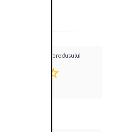
Ratingul general al produsului
0
(0 review-uri)