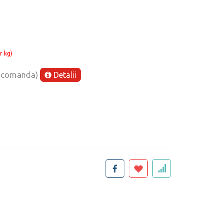
r kg)
e comanda)
Detalii