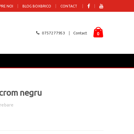
PRE NOI
BLOG BOXBRICO
CONTACT
0757277953
Contact
0
 crom negru
rebare