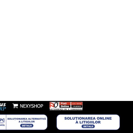
fon:
7277953
Youtube
l:
nzi@boxbrico.ro
7448842