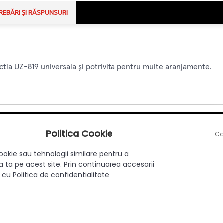
REBĂRI ȘI RĂSPUNSURI
ctia UZ-819 universala și potrivita pentru multe aranjamente.
Politica Cookie
Co
Aplicat
ookie sau tehnologii similare pentru a
Da
 ta pe acest site. Prin continuarea accesarii
Modern
 cu Politica de confidentialitate
256 m
Zamac
Crom negru