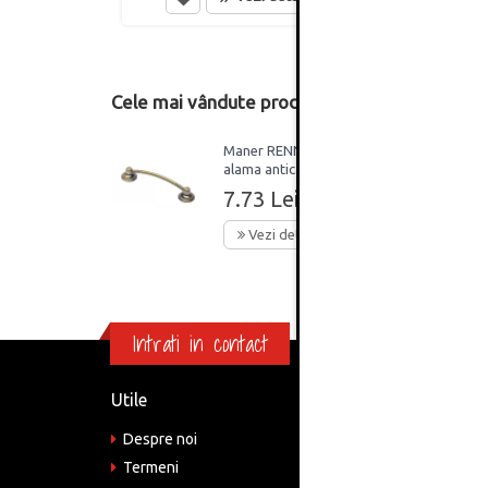
Cele mai vândute produse din această catego
Maner RENNES, 96 mm,
alama antica
7.73 Lei
Vezi detalii
Intrati in contact
Utile
Informa
Despre noi
Adre
Bucu
Termeni