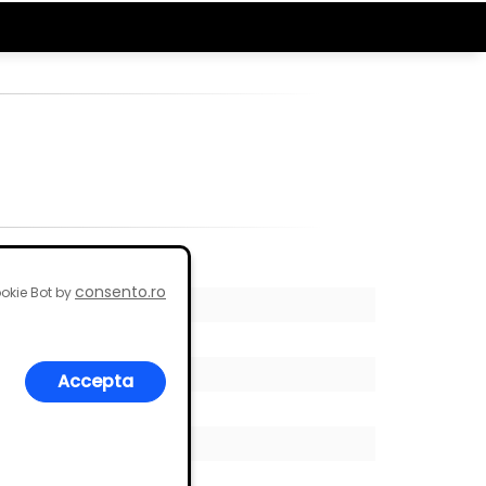
consento.ro
okie Bot by
Accepta