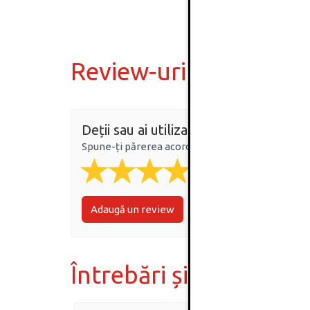
Review-uri
Deții sau ai utilizat produsul?
Spune-ți părerea acordând o nota produsului
Adaugă un review
Întrebări și răspunsur