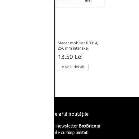
09,
Maner mobilier B0014,
256 mm interaxa,
gru
metalic, finisaj negru
13.50 Lei
mat
Vezi detalii
Fii primul care află noutățile!
Abonează-te la newsletter
BoxBrico
și
află de reducerile cu timp limitat!