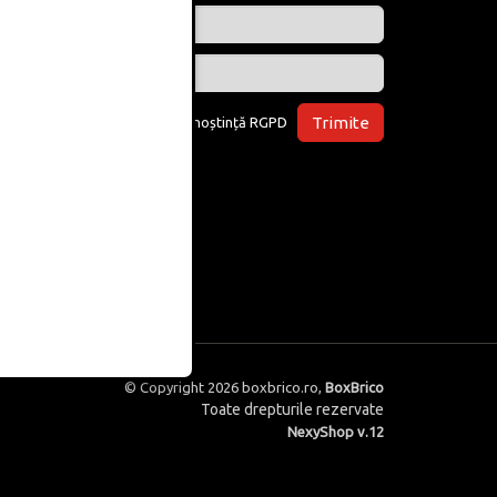
Trimite
Am luat la cunoștință
RGPD
© Copyright 2026
boxbrico.ro
,
BoxBrico
Toate drepturile rezervate
NexyShop v.12