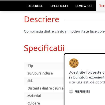
DESCRIERE
SPECIFICATII
REVIEW-URI
ÎNT
Descriere
Combinatia dintre clasic și modernitate face cole
Specificatii
Tip
Acest site foloseste c
Suruburi incluse
imbunatatii experienta
Stil
site-ului esti de acord
Distanta dintre gaurile de montare [mm]
PREFERINTE
Material
Culoare