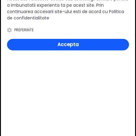
a imbunatatii experienta ta pe acest site. Prin
0
(0 review-uri)
continuarea accesarii site-ului esti de acord cu Politica
de confidentialitate
PREFERINTE
Întrebări și răspunsuri
Accepta
Ai o nelămurire?
Pune o întrebare despre produs.
Adaugă întrebarea
VĂ RECOMANDĂM ȘI