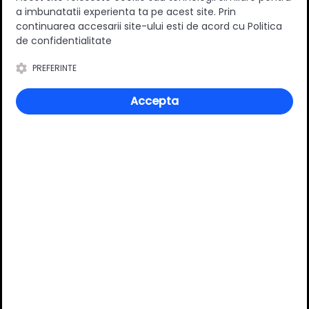
a imbunatatii experienta ta pe acest site. Prin
0
(0 review-uri)
continuarea accesarii site-ului esti de acord cu Politica
de confidentialitate
PREFERINTE
Întrebări și răspunsuri
Accepta
Ai o nelămurire?
Pune o întrebare despre produs.
Adaugă întrebarea
VĂ RECOMANDĂM ȘI